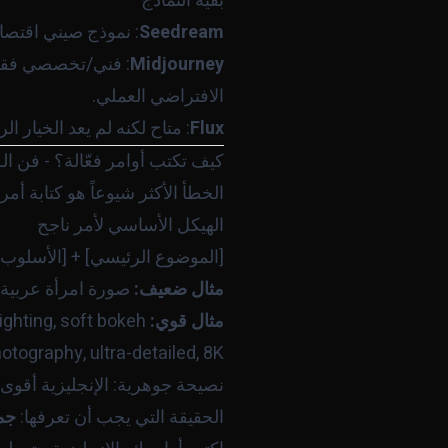
بقية النماذج
Seedream
: نموذج صيني اقتصادي وأقل تقييداً (censorship)، ونتائجه جيد
Midjourney
: فني/تخصصي فقط -
الافتراضي العملي.
Flux
: متاح لكنه لم يعد الخيار ا
كيف تكتب أوامر فعّالة؟ - فن الـ Prompt
الخطأ الأكثر شيوعاً هو كتابة أم
الهيكل الأساسي لأمر ناجح
[الموضوع الرئيسي] + [الأسلوب ا

مثال ضعيف:
صورة امرأة عربية
مثال قوي:
ighting, soft bokeh
tography, ultra-detailed, 8K
نصيحة جوهرية: الإنجليزية أقوى
الحقيقة التي يجب أن تعرفها:
جمي