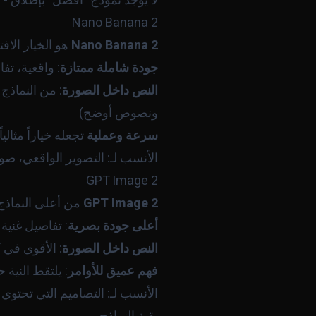
لا يوجد نموذج "أفضل" بإطلاق -
Nano Banana 2
Nano Banana 2
هو الخيار الافت
جودة شاملة ممتازة
: واقعية، تف
النص داخل الصورة
: من النماذج
ونصوص أوضح)
سرعة وعملية
تجعله خياراً مثالي
الأنسب لـ: التصوير الواقعي، صو
GPT Image 2
GPT Image 2
من أعلى النماذج
أعلى جودة بصرية
: تفاصيل غنية
النص داخل الصورة
: الأقوى في ك
فهم عميق للأوامر
: يلتقط النية
الأنسب لـ: التصاميم التي تحتوي 