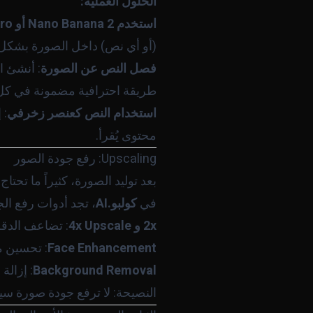
الحلول العملية:
استخدم Nano Banana 2 أو Nano Banana Pro أو GPT Image 2
(أو أي نص) داخل الصورة بشكل مو
فصل النص عن الصورة
طريقة احترافية مضمونة في كل 
استخدام النص كعنصر زخرفي
: 
محتوى يُقرأ.
Upscaling: رفع جودة الصور
بعد توليد الصورة، كثيراً ما تحتاج
في
كولبو.AI
، تجد أدوات رفع ال
2x و 4x Upscale
: تضاعف الدقة
Face Enhancement
: تحسين مل
Background Removal
: إزالة
النصيحة: لا ترفع جودة صورة سيئة الأساس - الـ Upscaling يُعزز الجودة الموج