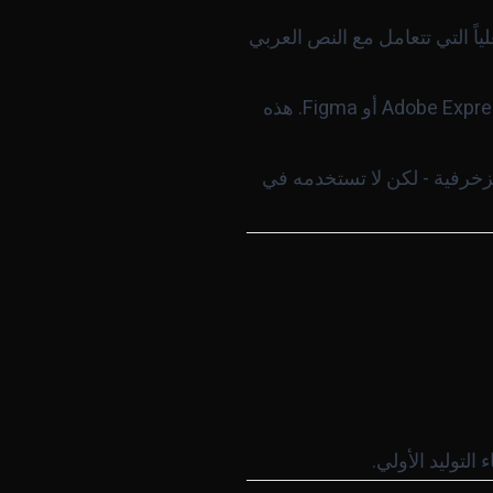
ياً التي تتعامل مع النص العربي
: أنشئ الصورة بدون نص، ثم أضف النص العربي لاحقاً عبر Canva أو Adobe Express أو Figma. هذه
 الزخرفية - لكن لا تستخدمه في