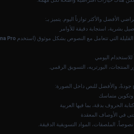
 لكن هناك خيارات افتراضية واضحة لكل مهمة:
راضي الأفضل والأكثر توازناً اليوم. يتميز بـ:
اصيل بشرية، استجابة دقيقة للأوامر
 القليلة التي تتعامل مع النصوص بشكل موثوق (استخدم
na Pro
اً للاستخدام اليومي
ر المنتجات، البورتريه، التسويق الرقمي.
 جودةً، والأفضل للنص داخل الصورة:
 وتكوين متماسك
تابة الحروف بدقة، بما فيها العربية
 حتى في الأوصاف المعقدة
نصوصاً، الملصقات، المواد التسويقية الدقيقة.