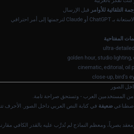
كنت تفكّر بالعربية
جمة التلقائية للأوامر
قبل الإرسال
جمتها إلى أمر احترافي
مات المفتاحية
ultra-detaile
golden hour
,
studio lighting
,
cinematic
,
editorial
,
oil 
close-up
,
bird's e
اخل الصور
ر من المستخدمين العرب - وتستحق صراحة تامة.
لاصطناعي
ضعيفة
في كتابة النص العربي داخل الصور. الأحرف تتف
 بصرياً، ومعظم النماذج لم تُدرَّب عليه بالقدر الكافي مقارنةً ب