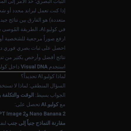
الثبات البصري: خذ الأمر إلى الم
إذا كنت تعمل لبراند محدد أو ش
متعددة) هو الفارق بين نتائج جيدة 
في كولبو.AI، الطريقة المُوصى بها هي
ارفع صوراً مرجعية للشخصية أو 
احصل على ثبات بصري فوري دون
نتائج أفضل وأرخص بكثير من تدريب نماذج A
استخدم
Visual DNA
داخل كولبو.AI - هو الخيار الأفضل للثبات البصري للشخصيات والمنتج
لماذا كولبو.AI تحديداً؟
السؤال المنطقي: لماذا لا تست
الجواب بسيط:
الوقت والتكلفة 
مع
كولبو.AI
تحصل على:
Nano Banana 2 وGPT Image 2 وSeedream وأكثر من 100 نموذج
مقارنة النماذج جنباً إلى جنب
لنف