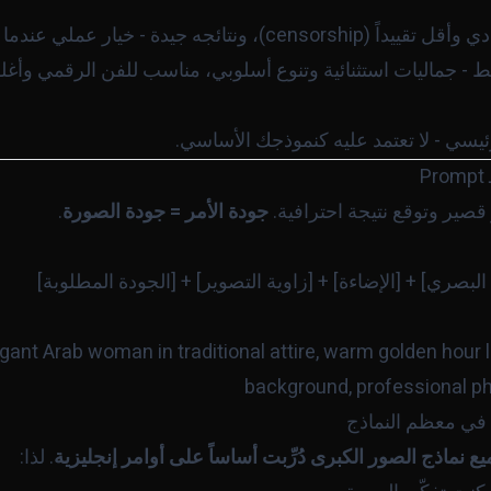
ة - خيار عملي عندما تريد توليداً رخيصاً وسريعاً.
 جماليات استثنائية وتنوع أسلوبي، مناسب للفن الرقمي وأغلفة
لرئيسي - لا تعتمد عليه كنموذجك الأساسي.
ر قصير وتوقع نتيجة احترافية.
جودة الأمر = جودة الصورة
.
لبصري] + [الإضاءة] + [زاوية التصوير] + [الجودة المطلوبة]
egant Arab woman in traditional attire, warm golden hour l
background, professional pho
 في معظم النماذج
ع نماذج الصور الكبرى دُرِّبت أساساً على أوامر إنجليزية
. لذا: