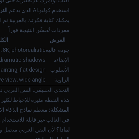
اكتب أوامرك بالإنجليزية حتى لو 
استخدم كولبو.AI الذي يدعم
التر
يمكنك كتابة فكرتك بالعربية ثم الاستعانة بـ ChatGPT أو Claude لتر
مفردات تُحسِّن النتيجة فوراً
الغرض
الكل
جودة عالية
photorealistic
,
8K
,
d
الإضاءة
dramatic shadows
الأسلوب
flat design
,
painting
الزاوية
wide angle
,
ye view
التحدي الحقيقي: النص العربي د
هذه النقطة مثيرة للإحباط لكثي
المشكلة:
معظم نماذج الذكاء ا
في الغالب غير قابلة للاستخدام.
لماذا؟
لأن النص العربي متصل ومعقد