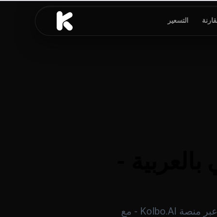
قارنة
التسعير
بالعربية -
دليل كامل بالعربية لإنشاء صور احترافية باستخدام Nano Banana 2 وGPT Image 2 عبر منصة Kolbo.AI - مع