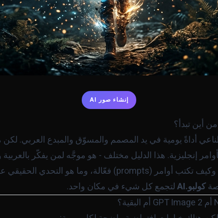
إنشاء صور AI
من أين تبدأ؟
ناعي أداةً يومية في يد المصمم والمسوّق والمبدع العربي. لكن م
امر إنجليزية. هذا الدليل مختلف - هو موجَّه لمن يفكّر بالعربية وي
، وكيف تكتب أوامر (prompts) فعّالة، وما هو الت
صة
كولبو.AI
لتجمع كل شيء في مكان واحد.