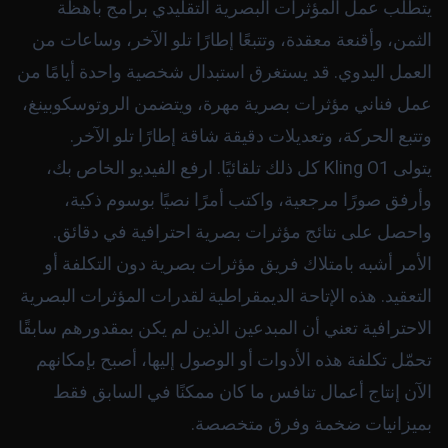
يتطلب عمل المؤثرات البصرية التقليدي برامج باهظة
الثمن، وأقنعة معقدة، وتتبعًا إطارًا تلو الآخر، وساعات من
العمل اليدوي. قد يستغرق استبدال شخصية واحدة أيامًا من
عمل فناني مؤثرات بصرية مهرة، ويتضمن الروتوسكوبينغ،
وتتبع الحركة، وتعديلات دقيقة شاقة إطارًا تلو الآخر.
يتولى Kling O1 كل ذلك تلقائيًا. ارفع الفيديو الخاص بك،
وأرفق صورًا مرجعية، واكتب أمرًا نصيًا بوسوم ذكية،
واحصل على نتائج مؤثرات بصرية احترافية في دقائق.
الأمر أشبه بامتلاك فريق مؤثرات بصرية دون التكلفة أو
التعقيد. هذه الإتاحة الديمقراطية لقدرات المؤثرات البصرية
الاحترافية تعني أن المبدعين الذين لم يكن بمقدورهم سابقًا
تحمّل تكلفة هذه الأدوات أو الوصول إليها، أصبح بإمكانهم
الآن إنتاج أعمال تنافس ما كان ممكنًا في السابق فقط
بميزانيات ضخمة وفرق متخصصة.