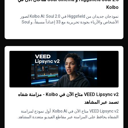
Kolbo
نموذجان جديدان من Higgsfield في Kolbo.AI: Soul 2.0 لصور
الأشخاص والأزياء بجودة تحريرية مع 33 إعداداً مسبقاً، و Soul
Cinema لإطارات أفلام سينمائية حقيقية.
Read more
VEED Lipsync v2 متاح الآن في Kolbo - مزامنة شفاه
تصمد عبر المشاهد
VEED Lipsync v2 متاح الآن في Kolbo.AI. أول نموذج لمزامنة
الشفاه يحافظ على المزامنة عبر مقاطع الفيديو متعددة المشاهد.
أضف أي صوت لأي فيديو وستعمل المزامنة حتى عبر تغييرات
Read more