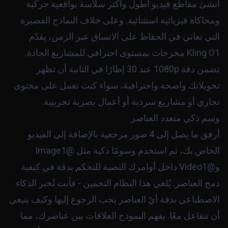
أنشئ مقاطع فيديو أطول وأكثر سلاسة بواقعية حركية
ومحاكاة فيزيائية استثنائية. وعلى خلاف النماذج القصيرة
التي تعاني في الحفاظ على الاتساق عبر الزمن، يقدّم
Kling O1 مخرجات بمستوى احترافي للمشاريع الجادة.
تضمن دقة 1080p عند 30 إطارًا في الثانية أن تظهر
تحويلاتك واضحة واحترافية، سواء كنت تعمل على محتوى
تجاري أو مشاريع سردية أو أعمال بصرية تجريبية.
وسم ذكي متعدد العناصر
أرفق ما يصل إلى 4 صور مرجعية بالإضافة إلى الفيديو
الخاص بك، ثم استخدم وسومًا ذكية مثل
@Image1
و
@Video1
داخل أوامرك النصية للتحكم بدقة في كيفية
دمج العناصر. يُلغي هذا النظام التخمين - فأنت تُخبر الذكاء
الاصطناعي بدقة أيّ العناصر يجب الرجوع إليها وكيف ينبغي
أن تتفاعل معًا. يفهم النموذج العلاقات بين عناصرك، مما