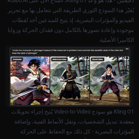
دقيقتين - هذا هو وعد Kling O1، المتاح الآن على Kolbo.AI.
يُغيّر هذا النموذج الثوري الطريقة التي نتعامل بها مع تحرير
الفيديو والمؤثرات البصرية، إذ يتيح للمبدعين أخذ لقطات
موجودة وإعادة تصورها بالكامل دون فقدان الحركة وزوايا
الكاميرا الأصلية.
Kling O1 هو نموذج Video-to-Video يُتيح إجراء تحويلات
معقدة: تبديل الشخصيات، ونقل الأنماط الفنية، وإضافة
المؤثرات البصرية - كل ذلك مع الحفاظ على الحركة