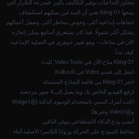
تتجاوز التداعيات توفير التكاليف بكثير. فسرعة التكرار التي
يتيحها Kling O1 تعني أن المبدعين يمكنهم استكشاف
اتجاهات إبداعية أكثر، وخوض مخاطر أكبر، وصقل أعمالهم
بشكل أكثر شمولًا. فما كان يستغرق أسابيع يمكن إنجازه
الآن في ساعات - وهو تغيير جوهري في العملية الإبداعية.
كيف تبدأ
Kling O1 متاح الآن في Video Tools. للبدء:
انتقل إلى قسم Video في Kolbo.AI
اختر Kling O1 من قائمة النماذج المنسدلة
ارفع الفيديو الخاص بك وما يصل إلى 4 صور مرجعية
اكتب أمرك النصي باستخدام الوسوم الذكية (
@Image1
و
@Video1
وغيرها)
أنشئ ودع الذكاء الاصطناعي يتولى الباقي
يحافظ النموذج على الحركة وزوايا الكاميرا الأصلية أثناء