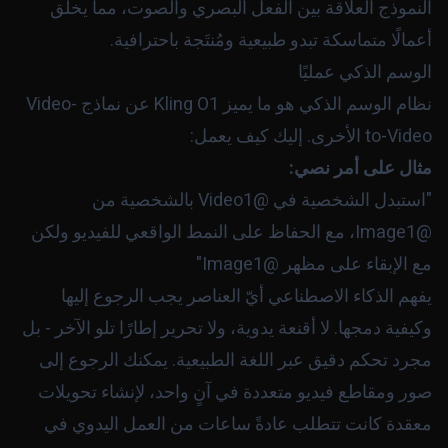
النموذج العلاقة بين الفعل البصري والصوت، مما يخلق
أعمالًا متماسكة تبدو طبيعية ومُنتَجة باحترافية.
الوسم الذكي عمليًا
نظام الوسم الذكي هو ما يميز Kling O1 عن نماذج Video-
to-Video الأخرى. إليك كيف يعمل:
مثال على أمر نصي:
"استبدل الشخصية في @Video1 بالشخصية من
@Image1، مع الحفاظ على النمط الواقعي للفيديو ولكن
مع الإبقاء على مظهر @Image1"
يفهم الذكاء الاصطناعي أيّ العناصر يجب الرجوع إليها
وكيفية دمجها. لا أقنعة يدوية، ولا تحرير إطارًا تلو الآخر - بل
مجرد تحكم دقيق عبر اللغة الطبيعية. يمكنك الرجوع إلى
صور ومقاطع فيديو متعددة في آنٍ واحد، لإنشاء تحويلات
معقدة كانت تتطلب عادةً ساعات من العمل اليدوي في