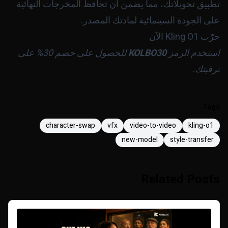
تطبيق تحويلاتك، مما يضمن أن تحافظ المخرجات النهائية
على الجودة السينمائية لمادتك المصدر.
جرّب Kling O1 الآن
استخدم الرمز
KOLBO30
للحصول على خصم 30% على
ترقيتك.
Tags
character-swap
vfx
video-to-video
kling-o1
new-model
style-transfer
Related Posts