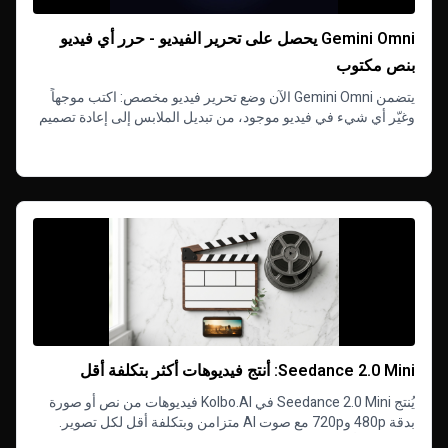
Gemini Omni يحصل على تحرير الفيديو - حرر أي فيديو
بنص مكتوب
يتضمن Gemini Omni الآن وضع تحرير فيديو مخصص: اكتب موجهاً
وغيّر أي شيء في فيديو موجود، من تبديل الملابس إلى إعادة تصميم
المشهد، مع صوت أصلي بدقة 720p.
Read more
Seedance 2.0 Mini: أنتج فيديوهات أكثر بتكلفة أقل
يُنتج Seedance 2.0 Mini في Kolbo.AI فيديوهات من نص أو صورة
بدقة 480p و720p مع صوت AI متزامن وبتكلفة أقل لكل تصوير.
استكشف أكثر وكرر بحرية دون قيود.