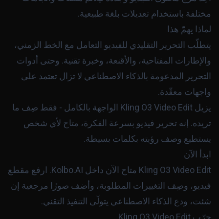
مختلفة باستخدام تعديلات بلغة طبيعية.
لماذا يهمّ هذا
يتطلّب التحرير التقليدي للفيديو التعامل مع الخط الزمني،
والإطارات المفتاحية، والأقنعة، وخبرة تقنية. وحتى أدوات
التحرير المدعومة بالذكاء الاصطناعي لا تزال تعتمد على
واجهات معقّدة.
يزيل Kling O3 Video Edit الواجهة بالكامل - فقط صِف ما
تريده. إنه تحرير فيديو بسرعة الفكرة، متاح لأي شخص
يستطيع وصف رؤيته بكلمات بسيطة.
ابدأ الآن
Kling O3 Video Edit متاح الآن داخل Kolbo.AI. ارفع مقطع
فيديو، وصِف التغييرات المطلوبة، وأضف صورًا مرجعية إن
شئت، ودع الذكاء الاصطناعي يتولّى التنفيذ التقني.
جرّب Kling O3 Video Edit