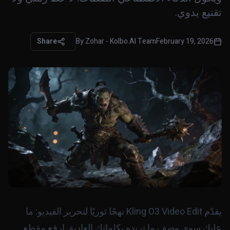
تقنيع يدوي.
Share
By
Zohar - Kolbo.AI Team
February 19, 2026
يقدّم Kling O3 Video Edit نهجًا ثوريًا لتحرير الفيديو: ما
عليك سوى وصف ما تريده بكلماتك العادية. ارفع مقطع