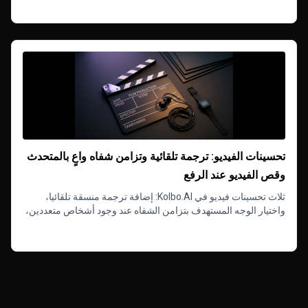
Read more
تحسينات الفيديو: ترجمة تلقائية وتزامن شفاه واعٍ بالمتحدث
وقص الفيديو عند الرفع
ثلاث تحسينات فيديو في Kolbo.AI: إضافة ترجمة منسقة تلقائيا،
واختيار الوجه المستهدف بتزامن الشفاه عند وجود أشخاص متعددين،
وقص المقاطع قبل تشغيل النموذج.
Read more