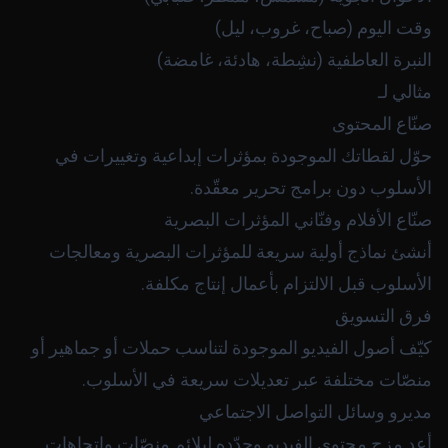
وقت اليوم (صباح، غروب، ليل)
النبرة العاطفية (نشِطة، هادئة، غامضة)
مثالي لـ
صنّاع المحتوى
حوّل لقطاتك الموجودة بمؤثرات إبداعية وتغييرات في
الأسلوب دون برامج تحرير معقّدة.
صنّاع الأفلام وفنّاني المؤثرات البصرية
أنشئ نماذج أولية سريعة للمؤثرات البصرية ومعالجات
الأسلوب قبل الالتزام بأعمال إنتاج مكلفة.
فرق التسويق
كيّف أصول الفيديو الموجودة لتناسب حملات أو جماهير أو
منصّات مختلفة عبر تعديلات سريعة في الأسلوب.
مديرو وسائل التواصل الاجتماعي
أعِد مزج محتوى الفيديو وجدّده ليلائم منصّات واتجاهات