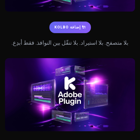
🔌 إضافة KOLBO
بلا متصفح. بلا استيراد. بلا تنقّل بين النوافذ. فقط أبدِع.