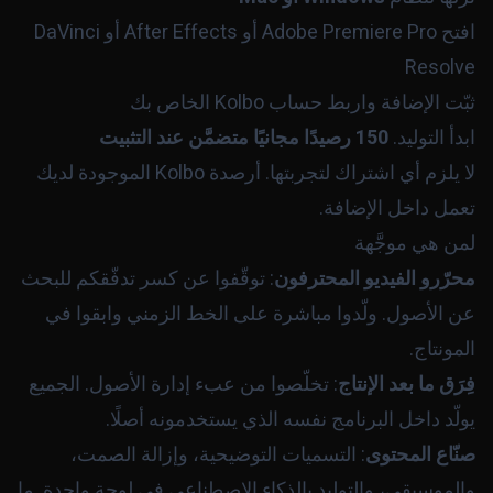
افتح Adobe Premiere Pro أو After Effects أو DaVinci
Resolve
ثبّت الإضافة واربط حساب Kolbo الخاص بك
ابدأ التوليد.
150 رصيدًا مجانيًا متضمَّن عند التثبيت
لا يلزم أي اشتراك لتجربتها. أرصدة Kolbo الموجودة لديك
تعمل داخل الإضافة.
لمن هي موجَّهة
محرّرو الفيديو المحترفون
: توقّفوا عن كسر تدفّقكم للبحث
عن الأصول. ولّدوا مباشرة على الخط الزمني وابقوا في
المونتاج.
فِرَق ما بعد الإنتاج
: تخلّصوا من عبء إدارة الأصول. الجميع
يولّد داخل البرنامج نفسه الذي يستخدمونه أصلًا.
صنّاع المحتوى
: التسميات التوضيحية، وإزالة الصمت،
والموسيقى، والتوليد بالذكاء الاصطناعي في لوحة واحدة. ما