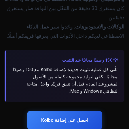
كان يستغرق 30 دقيقة من التنقّل بين النوافذ صار يستغرق
دقيقتين.
الوكالات والاستوديوهات
: وحّدوا سير عمل الذكاء
الاصطناعي لديكم داخل الأدوات التي يعرفها فريقكم أصلًا.
💡 150 رصيدًا مجانيًا عند التثبيت
تأتي كل عملية تثبيت جديدة لإضافة Kolbo مع 150 رصيدًا
مجانيًا. تكفي لتوليد مجموعة كاملة من الأصول
لمشروعك القادم قبل أن تنفق قرشًا واحدًا. متاحة
لنظامَي Windows و Mac.
احصل على إضافة Kolbo