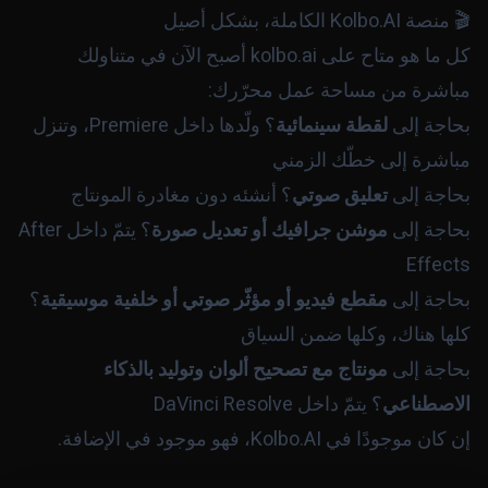
🎬 منصة Kolbo.AI الكاملة، بشكل أصيل
كل ما هو متاح على kolbo.ai أصبح الآن في متناولك
مباشرة من مساحة عمل محرّرك:
بحاجة إلى
لقطة سينمائية
؟ ولّدها داخل Premiere، وتنزل
مباشرة إلى خطّك الزمني
بحاجة إلى
تعليق صوتي
؟ أنشئه دون مغادرة المونتاج
بحاجة إلى
موشن جرافيك أو تعديل صورة
؟ يتمّ داخل After
Effects
بحاجة إلى
مقطع فيديو أو مؤثّر صوتي أو خلفية موسيقية
؟
كلها هناك، وكلها ضمن السياق
بحاجة إلى
مونتاج مع تصحيح ألوان وتوليد بالذكاء
الاصطناعي
؟ يتمّ داخل DaVinci Resolve
إن كان موجودًا في Kolbo.AI، فهو موجود في الإضافة.