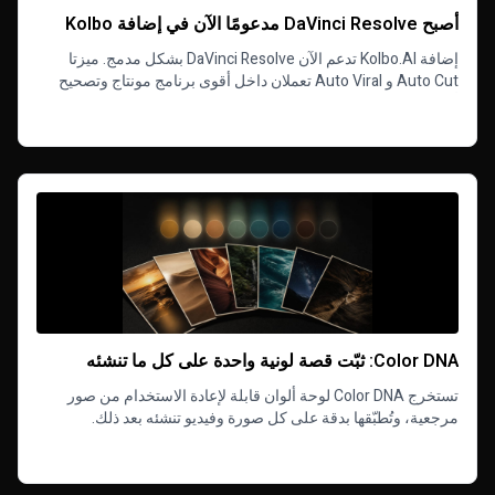
أصبح DaVinci Resolve مدعومًا الآن في إضافة Kolbo
إضافة Kolbo.AI تدعم الآن DaVinci Resolve بشكل مدمج. ميزتا
Auto Cut و Auto Viral تعملان داخل أقوى برنامج مونتاج وتصحيح
ألوان. التثبيت مجاني مع كل باقات Kolbo.
Read more
Color DNA: ثبّت قصة لونية واحدة على كل ما تنشئه
تستخرج Color DNA لوحة ألوان قابلة لإعادة الاستخدام من صور
مرجعية، وتُطبّقها بدقة على كل صورة وفيديو تنشئه بعد ذلك.
Read more