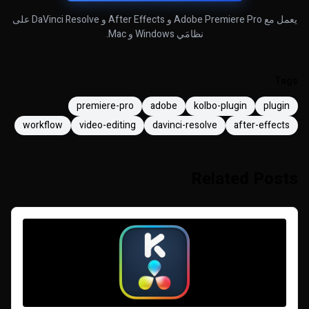
يعمل مع Adobe Premiere Pro و After Effects و DaVinci Resolve على
نظامَي Windows و Mac.
Tags
premiere-pro
adobe
kolbo-plugin
plugin
workflow
video-editing
davinci-resolve
after-effects
Related Posts