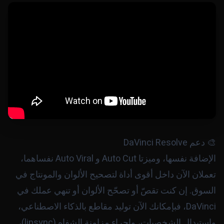
🎨 دعم DaVinci Resolve
الإضافة نفسها، وميزتا Auto Cut و Auto Viral نفساهما،
تعملان الآن داخل أقوى أداة لتصحيح الألوان والمونتاج في
السوق. إن كنت تقصّ أو تصحّح الألوان أو تنهي عملك في
DaVinci، فبإمكانك الآن توليد مقاطع بالذكاء الاصطناعي،
واستبدال الشخصيات، وإجراء مزامنة الشفاه (lipsync)،