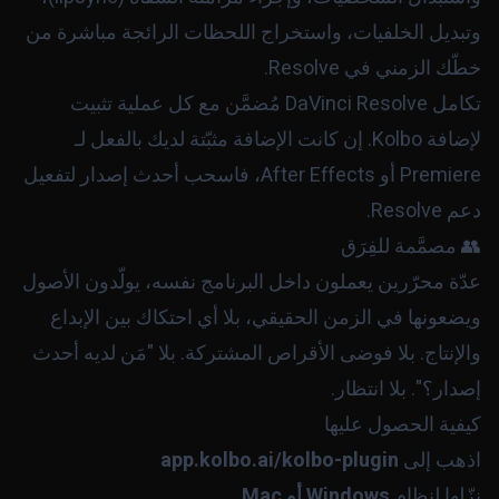
وتبديل الخلفيات، واستخراج اللحظات الرائجة مباشرة من
خطّك الزمني في Resolve.
تكامل DaVinci Resolve مُضمَّن مع كل عملية تثبيت
لإضافة Kolbo. إن كانت الإضافة مثبّتة لديك بالفعل لـ
Premiere أو After Effects، فاسحب أحدث إصدار لتفعيل
دعم Resolve.
👥 مصمَّمة للفِرَق
عدّة محرّرين يعملون داخل البرنامج نفسه، يولّدون الأصول
ويضعونها في الزمن الحقيقي، بلا أي احتكاك بين الإبداع
والإنتاج. بلا فوضى الأقراص المشتركة. بلا "مَن لديه أحدث
إصدار؟". بلا انتظار.
كيفية الحصول عليها
اذهب إلى
app.kolbo.ai/kolbo-plugin
نزّلها لنظام
Windows أو Mac