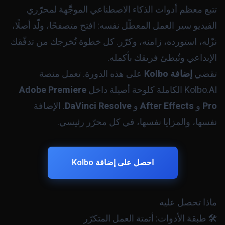
تتبع معظم أدوات الذكاء الاصطناعي الموجَّهة لمحرّري
الفيديو سير العمل المعطّل نفسه: افتح متصفحًا، ولّد أصلًا،
نزّله، استورده، زامنه، وكرّر. كل خطوة تُخرجك من تدفّقك
الإبداعي وتُبطئ فريقك بأكمله.
تقضي
إضافة Kolbo
على هذه الدورة. تعمل منصة
Kolbo.AI الكاملة كلوحة أصيلة داخل
Adobe Premiere
Pro
و
After Effects
و
DaVinci Resolve
. الإضافة
نفسها، والمزايا نفسها، في كل محرّر رئيسي.
احصل على إضافة Kolbo
ماذا تحصل عليه
🛠️ طبقة الأدوات: أتمتة العمل المتكرّر