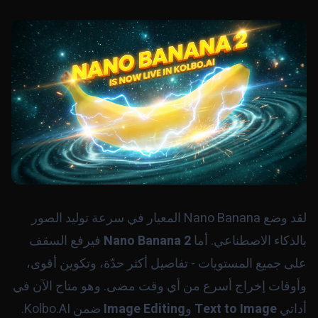
لقد وضع Nano Banana المعيار في سرعة توليد الصور
بالذكاء الاصطناعي. أما
Nano Banana 2
فيرفع السقف
على جميع المستويات - تفاصيل أكثر حدّة، وتكوين أقوى،
وأوقات إخراج أسرع من أي وقت مضى. وهو متاح الآن في
أداتي
Text to Image
و
Image Editing
ضمن Kolbo.AI.