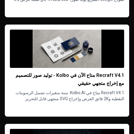
ائتمانات فقط، خلال 22 ثانية.
Read more
Recraft V4.1 متاح الآن في Kolbo - توليد صور للتصميم
مع إخراج متجهي حقيقي
Recraft V4.1 متاح في Kolbo.AI. ستة متغيرات تشمل الرسومات
النقطية و2K فائق العرض وإخراج SVG متجهي قابل للتحرير
للشعارات والأيقونات والعمل الإبداعي الجاهز للإنتاج.
Read more