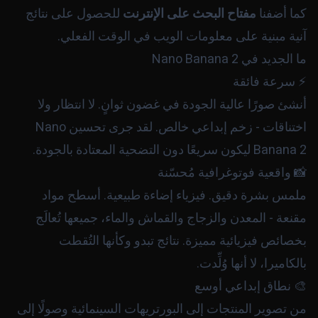
كما أضفنا
مفتاح البحث على الإنترنت
للحصول على نتائج
آنية مبنية على معلومات الويب في الوقت الفعلي.
ما الجديد في Nano Banana 2
⚡ سرعة فائقة
أنشئ صورًا عالية الجودة في غضون ثوانٍ. لا انتظار ولا
اختناقات - زخم إبداعي خالص. لقد جرى تحسين Nano
Banana 2 ليكون سريعًا دون التضحية المعتادة بالجودة.
📸 واقعية فوتوغرافية مُحسّنة
ملمس بشرة دقيق. فيزياء إضاءة طبيعية. أسطح مواد
مقنعة - المعدن والزجاج والقماش والماء، جميعها تُعالَج
بخصائص فيزيائية مميزة. نتائج تبدو وكأنها التُقطت
بالكاميرا، لا أنها وُلِّدت.
🎨 نطاق إبداعي أوسع
من تصوير المنتجات إلى البورتريهات السينمائية وصولًا إلى