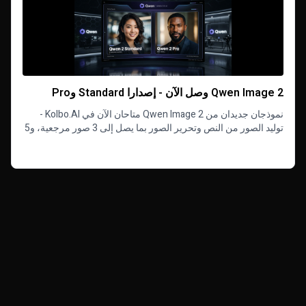
‏نموذجان جديدان من Qwen Image 2 متاحان الآن في Kolbo.AI -
توليد الصور من النص وتحرير الصور بما يصل إلى 3 صور مرجعية، و5
نسب أبعاد، ومستويي جودة.
Read more