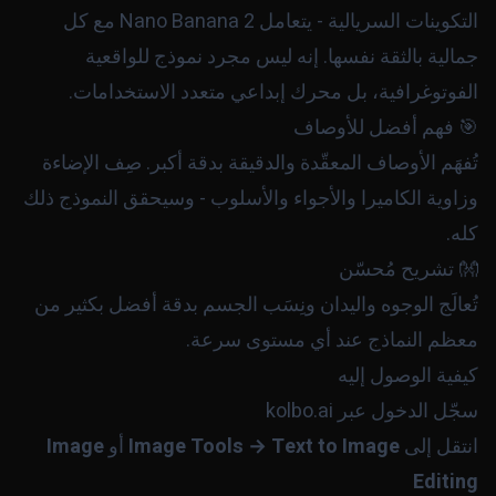
التكوينات السريالية - يتعامل Nano Banana 2 مع كل
جمالية بالثقة نفسها. إنه ليس مجرد نموذج للواقعية
الفوتوغرافية، بل محرك إبداعي متعدد الاستخدامات.
🎯 فهم أفضل للأوصاف
تُفهَم الأوصاف المعقّدة والدقيقة بدقة أكبر. صِف الإضاءة
وزاوية الكاميرا والأجواء والأسلوب - وسيحقق النموذج ذلك
كله.
👐 تشريح مُحسّن
تُعالَج الوجوه واليدان ونِسَب الجسم بدقة أفضل بكثير من
معظم النماذج عند أي مستوى سرعة.
كيفية الوصول إليه
سجّل الدخول عبر
kolbo.ai
انتقل إلى
Image Tools → Text to Image
أو
Image
Editing