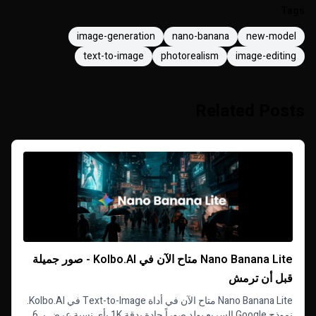
Tags
image-generation
nano-banana
new-model
text-to-image
photorealism
image-editing
Related Posts
Nano Banana Lite متاح الآن في Kolbo.AI - صور جميلة
قبل أن ترمش
Nano Banana Lite متاح الآن في أداة Text-to-Image في Kolbo.AI.
نموذج Google السريع يولد صوراً حادة بدقة 1K بأي نسبة عرض بـ 6