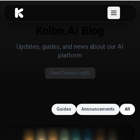
خطَّ إلى المحتوى
Open menu
Kolbo.AI Blog
Updates, guides, and news about our AI
platform
View Change Log
Guides
Announcements
All