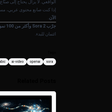
الواقعي. لا يزال يحتاج إلى صنّا
إذا كنت صانع محتوى عربي، مسوّقً
الآن
.
جرّب Sora 2 وأكثر من 100 نموذج ذكاء اصطناعي آخر - كل ذلك في مكان واحد.
ائتمان للبدء.
Tags
abic
ai-video
openai
sora
Related Posts