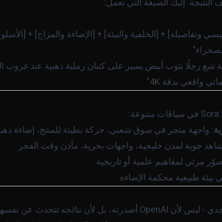
لنتيجة. إليك الصيغة التي تعمل:
يسي وتفاصيله] + [الخلفية والبيئة] + [الإضاءة والمزاج] + [الأسل
صحراء"
ة تتبع رجلًا بثوب أبيض يسير على كثبان رملية ذهبية عند غرو
ي واقعي بدقة 4K"
ية
: واجهة متجر في سوق شعبي، حركة بطيئة للمنتج، إضاءة ذهبي
شاهد جوية لمدن خليجية، واجهات بحرية، مآذن وقت الفجر
صوّر مرئي لمفاهيم علمية أو تاريخية
ي بيئة طبيعية محكمة الإضاءة
نموذج جدير بالاهتمام الجدي - ليس لأن OpenAI أصدرته، بل لأن نتا