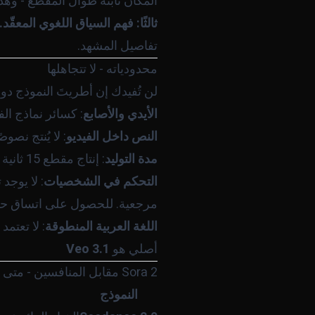
المكان ثابتة طوال المقطع - وهذ
ثالثًا: فهم السياق اللغوي المعقّد.
تفاصيل المشهد.
محدودياته - لا تتجاهلها
لن تُفيدك إن أطريتَ النموذج دو
الأيدي والأصابع
: كسائر نماذج الفيديو، لا يزال Sora 2 يُخ
النص داخل الفيديو
: لا يُنتج نص
مدة التوليد
: إنتاج مقطع 15 ثانية قد يستغرق دقائق عدة حسب حجم الطلب
التحكم في الشخصيات
مرجعية. للحصول على اتساق حقي
اللغة العربية المنطوقة
أصلي هو
Veo 3.1
Sora 2 مقابل المنافسين - متى تختار ماذا؟
النموذج