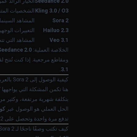
Seedance 2.0
الخيار الرائد عم
Kling 3.0 / O3
الشخصيات المتف
Sora 2
المشاهد السينمائي
Hailuo 2.3
التعبيرات الوجهي
Veo 3.1
المشاهد التي تتطل
الخلاصة العملية:
Seedance 2.0
ومقاطع مرجعية. إذا كنت تُنتج ل
.
3.1
كيفية الوصول إلى Sora 2 بالعربية
هنا تكمن المشكلة التي يواجهها
بتكلفة شهرية مرتفعة، وكثير من ا
الحل العملي هو الوصول عبر
كولب
تدفع مرة واحدة وتحصل على Sora 2 و Seedance 2.0 و Kling و Veo 3.1 و Suno وغيرها في مكان واحد.
كيف تكتب وصفًا ناجحًا لـ Sora 2؟