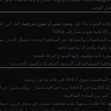
يار الوحيد.
الية الجودة بناءً على
وصف نصي
أو
صورة مرجعية
. إليك أبرز قد
1080
ة الشخصيات والمشاهد عبر المقاطع المتعددة بشكل أفضل مما ك
 والماء والحركة بواقعية لافتة
ورة ثابتة ويُضيف إليها النموذج حركةً طبيعية
واقعية السينمائية إلى الرسوم المتحركة والفنون التجريدية
Sora 2 في ثلاثة محاور رئيسية:
حركة الكاميرا في Sora 2 تبدو احترافية بامتياز - تزو
ثير من النماذج المنافسة.
د.
إذا طلبت مشهدًا يضم شخصية تمشي في سوق عربي، سيبقى م