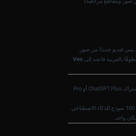
و من صور ومقاطع مرجعية)
يبني فيديو جديدًا من صور
طوقًا بالعربية فاتجه إلى
Veo
داخل ChatGPT يتطلب اشتراك ChatGPT Plus أو Pro
- المنصة تتيح Sora 2 ضمن اشتراك موحّد يشمل أكثر من 100 نموذج للذكاء الاصطناعي.