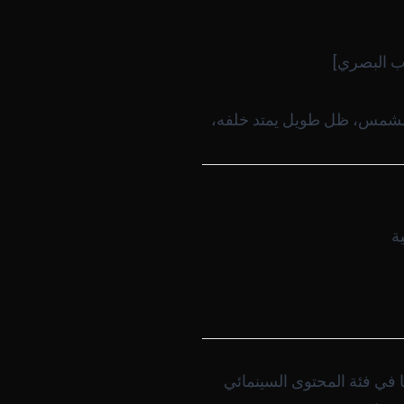
وب البصري]
ب الشمس، ظل طويل يمتد خلفه،
ة
ئجه تتحدث عن نفسها في فئة المحتوى السينمائي