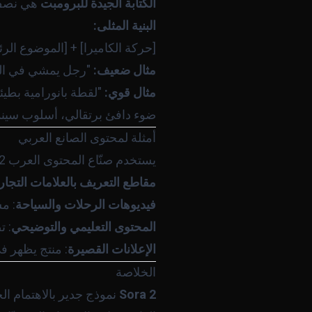
الكتابة الجيدة للبرومبت
هي نصف ا
البنية المثلى:
[حركة الكاميرا] + [الموضوع الرئ

مثال ضعيف:
"رجل يمشي في ال
مثال قوي:
"لقطة بانورامية بطيئ
ضوء دافئ برتقالي، أسلوب سينمائ
أمثلة لمحتوى الصانع العربي
يستخدم صنّاع المحتوى العرب Sora 2 في سياقات متنوعة:
مقاطع التعريف بالعلامات التجار
فيديوهات الرحلات والسياحة
: م
المحتوى التعليمي والتوضيحي
: ت
الإعلانات القصيرة
: منتج يظهر ف
الخلاصة
Sora 2