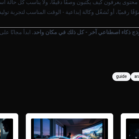
ع محتوى يعرفون كيف يكتبون وصفًا دقيقًا، ولا يناسب كل حالة اس
ا رقميًا، أو تُشغّل وكالة إبداعية - الوقت المناسب لتجربة توليد
ابدأ مجانًا على
guide
ar