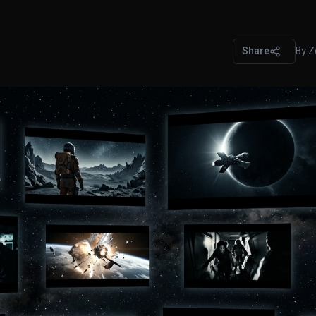
Share
By
Z