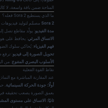
المتاحة ضمن باقة واسعة، لا كالخ
ما الذي يستطيع Sora 2 فعله؟
Sora 2
مصمَّم لتوليد فيديوهات ع
مدة الفيديو
: يولّد مقاطع تصل إلى 20 ثانية بجودة تصل إلى p
الاتساق المرئي
: يحافظ على هوي
فهم الفيزياء
: يُحاكي سلوك الضوء
تحويل الصورة إلى فيديو
: ترفع ص
الأسلوب البصري المتنوع
: من ال
نقاط القوة الفعلية
عند المقارنة المباشرة مع النماذج المنافسة، يتفوق 
أولًا: جودة الحركة السينمائية.
بعمق الصورة يصعب تحقيقه في ك
ثانيًا: الاتساق على مستوى المشه