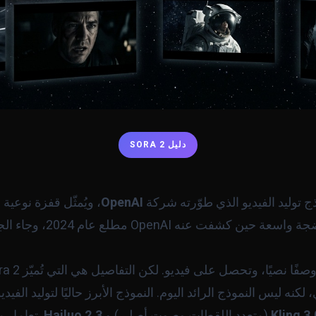
دليل SORA 2
ج توليد الفيديو الذي طوّرته شركة
OpenAI
، ويُمثّل قفزة نوعية 
الاصطناعي. النموذج الأول أثا
ًا، وتحصل على فيديو. لكن التفاصيل هي التي تُميّز Sora 2 عن المنافسين.
Kling 3.
(متعدد اللقطات وصوت أصلي) و
Hailuo 2.3