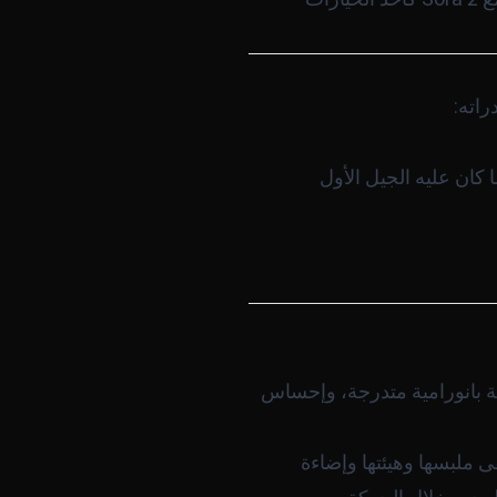
راته:
ان عليه الجيل الأول
ُّم سلس، حركة بانورامية متدرجة، وإحساس
لبسها وهيئتها وإضاءة