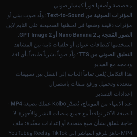
مخصصة وأضفها فوراً كمسار صوتي
المؤثرات الصوتية من Text-to-Sound
: ولّد صوت بيئي أو
مؤثرات دقيقة وضعها في لحظتها الصحيحة على التايم لاين
الصور المُنتجة بـ Nano Banana 2 أو GPT Image 2
:
استخدمها كبطاقات عنوان أو خلفيات ثابتة بين المشاهد
التعليق الصوتي من TTS
: ولّد صوتاً بشرياً طبيعياً بأي لغة
ودمجه مع الفيديو
هذا التكامل يُلغي تماماً الحاجة إلى التنقل بين تطبيقات
متعددة وتحميل ورفع ملفات باستمرار.
إعدادات التصدير
عند الانتهاء من المونتاج، يُصدّر Kolbo عملك بصيغة
MP4
-
الصيغة الأكثر توافقاً مع جميع منصات النشر والأجهزة. لا
حاجة للقلق بشأن صيغ متعددة أو إعدادات معقّدة؛ ملف
MP4 جاهز للرفع المباشر إلى TikTok وReels وYouTube