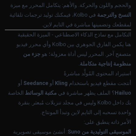
والحجم واللون والحركة. والأهم: يتكامل المحرر مع ميزة
النسخ والترجمة
في Kolbo، فيمكنك توليد ترجمات تلقائية
لمقطعك وتضمينها مباشرة في التايم لاين.
التكامل مع نماذج الذكاء الاصطناعي - الميزة الحقيقية
هنا يكمن الفارق الجوهري بين Kolbo وأي محرر فيديو
متصفح آخر. المحرر ليس أداة معزولة؛ هو
جزء من
منظومة إنتاجية متكاملة
.
استيراد المحتوى المُولَّد مباشرةً
أنتجت مقطع فيديو باستخدام
Kling
أو
Seedance
أو
Hailuo
؟ الملف يظهر مباشرة في
مكتبة الوسائط
الخاصة
بك داخل Kolbo وليس في مجلد تنزيلات مُبعثر. بنقرة
واحدة تسحبه إلى التايم لاين وتبدأ المونتاج.
الأمر ذاته ينطبق على:
الموسيقى التوليدية من Suno
: أنشئ موسيقى تصويرية