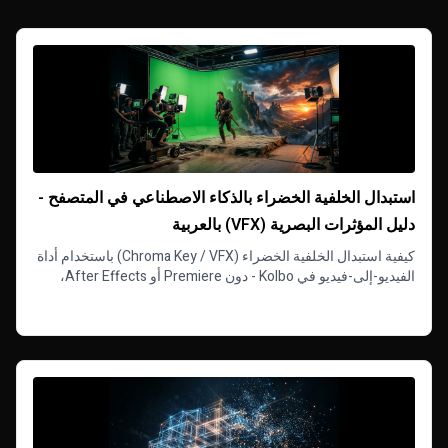
استبدال الخلفية الخضراء بالذكاء الاصطناعي في المتصفح -
دليل المؤثرات البصرية (VFX) بالعربية
كيفية استبدال الخلفية الخضراء (Chroma Key / VFX) باستخدام أداة
الفيديو-إلى-فيديو في Kolbo - دون Premiere أو After Effects،
مباشرة في المتصفح.
Read more