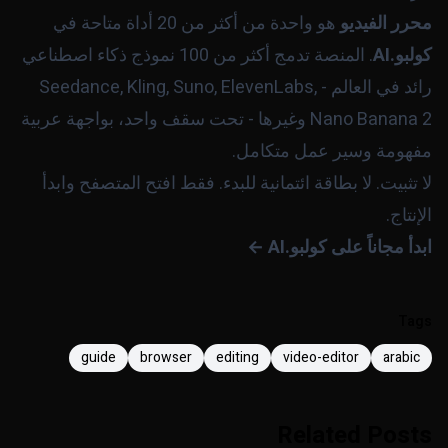
محرر الفيديو
هو واحدة من أكثر من 20 أداة متاحة في
كولبو.AI
. المنصة تدمج أكثر من 100 نموذج ذكاء اصطناعي
رائد في العالم - Seedance, Kling, Suno, ElevenLabs,
Nano Banana 2 وغيرها - تحت سقف واحد، بواجهة عربية
مفهومة وسير عمل متكامل.
لا تثبيت. لا بطاقة ائتمانية للبدء. فقط افتح المتصفح وابدأ
الإنتاج.
ابدأ مجاناً على كولبو.AI ←
Tags
guide
browser
editing
video-editor
arabic
Related Posts