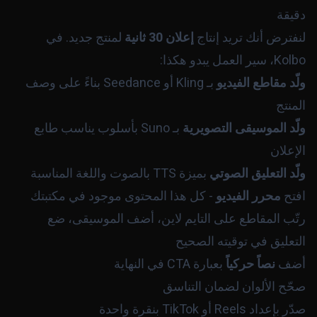
دقيقة
لنفترض أنك تريد إنتاج
إعلان 30 ثانية
لمنتج جديد. في
Kolbo، سير العمل يبدو هكذا:
ولّد مقاطع الفيديو
بـ Kling أو Seedance بناءً على وصف
المنتج
ولّد الموسيقى التصويرية
بـ Suno بأسلوب يناسب طابع
الإعلان
ولّد التعليق الصوتي
بميزة TTS بالصوت واللغة المناسبة
افتح
محرر الفيديو
- كل هذا المحتوى موجود في مكتبتك
رتّب المقاطع على التايم لاين، أضف الموسيقى، ضع
التعليق في توقيته الصحيح
أضف
نصاً حركياً
بعبارة CTA في النهاية
صحّح الألوان لضمان التناسق
صدّر بإعداد Reels أو TikTok بنقرة واحدة