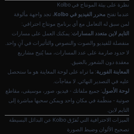
نظرة على بيئة المونتاج في Kolbo
عندما تفتح
محرر الفيديو في Kolbo
، تجد واجهة مألوفة
لمن سبق له التعامل مع أي برنامج مونتاج احترافي:
التايم لاين متعدد المسارات
: يمكنك العمل على مسارات
منفصلة للفيديو والصوت والنصوص والتأثيرات في آنٍ واحد.
لا حدود صارمة على عدد المسارات، مما يُتيح مشاريع
معقدة دون الشعور بالضيق.
المعاينة الفورية
: ما تراه على لوحة المعاينة هو ما ستحصل
عليه في التصدير النهائي. لا مفاجآت.
لوحة الأصول
: جميع ملفاتك - فيديو، صور، موسيقى، مقاطع
صوتية - منظّمة في مكان واحد ويمكن سحبها مباشرة إلى
التايم لاين.
الميزات الاحترافية التي تُفرّق Kolbo عن البدائل البسيطة
تصحيح الألوان وضبط الصورة