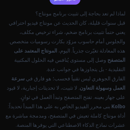
لماذا لم تعد بحاجة إلى تثبيت برنامج مونتاج؟
قبل سنوات قليلة، كان الحديث عن مونتاج فيديو احترافي
يعني حتماً تثبيت برنامج ضخم، شراء ترخيص مكلف،
والجلوس أمام حاسوب مزوّد بكارت رسوميات متخصص.
هذه المعادلة تغيّرت جذرياً. اليوم،
المونتاج المعتمد على
المتصفح
وصل إلى مستوى يُنافس فيه الحلول المكتبية
التقليدية - بل يتجاوزها في جوانب عدة.
الفارق الجوهري ليس تقنياً فحسب؛ هو فارق في
سرعة
العمل وسهولة التعاون
. لا تثبيت، لا تحديثات إجبارية، لا قيود
على جهاز بعينه. تفتح المتصفح وتبدأ العمل في ثوانٍ.
Kolbo
بنى محرر الفيديو الخاص به على هذا المبدأ تحديداً:
أداة مونتاج كاملة تعيش في المتصفح، ومدمجة مباشرة مع
عشرات نماذج الذكاء الاصطناعي التي يوفرها المنصة.