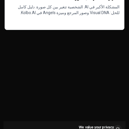
المشكلة الأكبر في AI: الشخصية تتغير بين كل صورة. دليل كامل
للحل: Visual DNA وصور المرجع وميزة Angels في Kolbo.AI.
Read more
We value your privacy