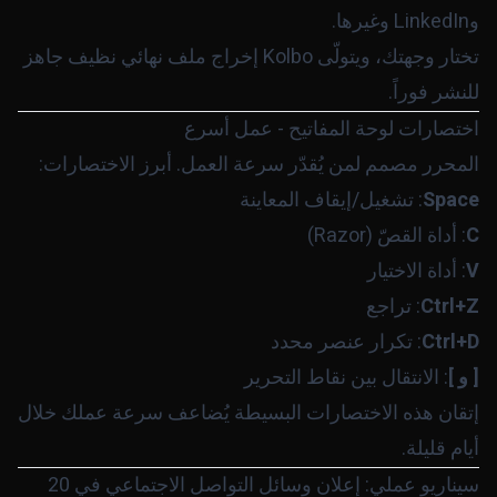
وLinkedIn وغيرها.
تختار وجهتك، ويتولّى Kolbo إخراج ملف نهائي نظيف جاهز
للنشر فوراً.
اختصارات لوحة المفاتيح - عمل أسرع
المحرر مصمم لمن يُقدّر سرعة العمل. أبرز الاختصارات:
Space
: تشغيل/إيقاف المعاينة
C
: أداة القصّ (Razor)
V
: أداة الاختيار
Ctrl+Z
: تراجع
Ctrl+D
: تكرار عنصر محدد
[ و ]
: الانتقال بين نقاط التحرير
إتقان هذه الاختصارات البسيطة يُضاعف سرعة عملك خلال
أيام قليلة.
سيناريو عملي: إعلان وسائل التواصل الاجتماعي في 20