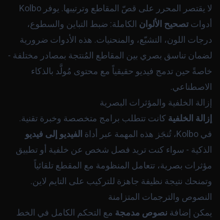
لا يقتصر المحرر على قصّ المقاطع وترتيبها. يوفر Kolbo
أدوات
تصحيح الألوان
الكاملة: ضبط التباين والسطوع،
درجات اللون، التشبّع، والمنحنيات. هذه الأدوات ضرورية
لضمان تناسق بصري بين المقاطع المُنتجة بمصادر مختلفة -
خاصةً حين تدمج فيديو حقيقياً مع محتوى مُولَّد بالذكاء
الاصطناعي.
إزالة الخلفية والمؤثرات البصرية
إزالة الخلفية
كانت تتطلب برامج متخصصة وخبرة تقنية.
في Kolbo، تُنجَز هذه المهمة عبر أداة
الفيديو إلى فيديو
الذكية - سواء كنت تريد فصل شخص عن خلفية أو تطبيق
مؤثرات بصرية، تتعامل المنظومة مع المقطع تلقائياً
وتمنحك نتيجة نظيفة جاهزة للتركيب على التايم لاين.
النصوص والترجمات المتزامنة
يمكن إضافة
نصوص مدمجة
مع التحكم الكامل في الخط