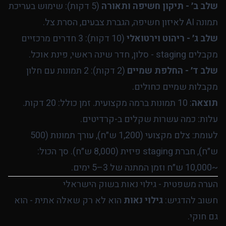
שלב ב׳ - תיקון חשיפה ותאורה
(5 דקות): שימוש בעריכת
תמונה AI לאיזון חשיפה, הגברת צבעים, הסרת צל.
שלב ג׳ - ריהוט וירטואלי
(10 דקות): 3 חדרים מרכזיים
מקבלים staging - סלון, חדר שינה ראשי, פינת אוכל.
שלב ד׳ - החלפת שמיים
(2 דקות): 2 תמונות עם חלון
מקבלות שמיים כחולים.
תוצאה
: 10 תמונות ברמה מקצועית. זמן כולל: 20 דקות.
עלות: כמה עשרות שקלים ב-קרדיטים.
לעומת: צלם מקצועי (1,200 ש״ח), עורך תמונות (500
ש״ח), חברת staging פיזית (8,000 ש״ח). סך הכול:
~10,000 ש״ח וזמן המתנה של 3–5 ימים.
הערה משפטית - גילוי נאות בשוק הישראלי
חשוב להדגיש:
גילוי נאות
הוא לא רק שאלה אתית - הוא
גם חוקי.