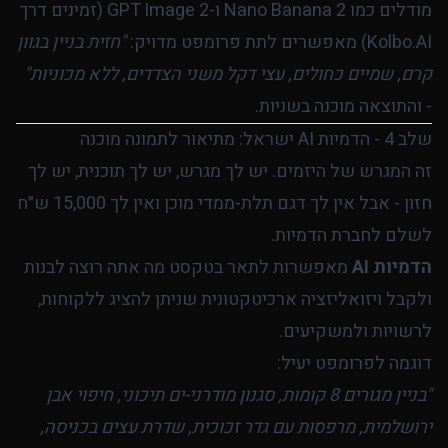
מודלים כמו Nano Banana 2 ו-GPT Image 2 (זמינים דרך
Kolbo.AI) מאפשרים לתת פרומפט מדויק:
"חזית בניין בגוון
קרם, שמיים כחולים, עצי דקל משני הצדדים, ללא מכוניות"
- והתוצאה מוכנה בשניות.
שלב 4 - הדמיות AI ישראל: מתיאור לתמונה מוכנה
זה המגרש של היזמים. יש לך מגרש, יש לך תוכנית, יש לך
חזון - אבל אין לך דגם תלת-ממדי מוכן ואין לך 15,000 ש״ח
לשלם לחברת הדמיות.
הדמיות AI
מאפשרות לתאר בטקסט מה אתה רוצה לבנות
ולקבל ויזואליזציה ארכיטקטונית שניתן להציג ללקוחות,
לרשויות ולמשקיעים.
דוגמה לפרומפט יעיל:
"בניין מגורים 8 קומות, סגנון מודרני-ים תיכוני, חיפוי אבן
ירושלמית, מרפסות עם גדר זכוכית, שדרת עצים בכניסה,