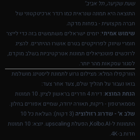
שעת שקיעה, תל אביב"
התוצאה היא תמונה שנראית כמו רנדר ארכיטקטוני של
חברה מקצועית - בפחות מדקה.
שימוש אמיתי
: יזמים ישראלים משתמשים בזה כדי לייצר
חומרי שיווק לפרויקטים בטרם אושרו ההיתרים. להציג
לרוכשים פוטנציאלים תמונות אטרקטיביות בשלב מוקדם,
לסגור עסקאות מהר יותר.
הוורקפלו המלא: מצילום גרוע לתמונת ליסטינג מושלמת
בואו נעבור על תהליך שלם, צעד אחר צעד:
הנחת המוצא
: דירת 4 חדרים בראשון לציון. 10 תמונות
מסמארטפון - ריקות, תאורה ירודה, שמיים אפורים בחלון.
שלב א׳ - שדרוג רזולוציה
(3 דקות): העלאת כל 10
התמונות ל-Kolbo.AI, הפעלת upscaling. יוצא: 10 תמונות
חדות ב-4K.