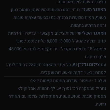
הציבור פשוט לא רואה אותו.
האתגר השני
: בנייני רסס מהשנות השישים, חומות בטון
חשוף, חניות מכוערות בחזית. גם נכס עם עצמות טובות
נראה מרתיע בתמונה.
האתגר השלישי
: עלות צילום מקצועי + עריכה + הדמיות
פנים יכולה להגיע ל-3,000–6,000 ש״ח לנכס. לסוכן
שמנהל 15 נכסים במקביל - זה תקציב צילום של 45,000
ש״ח בחודש.
עם
צילום נדל״ן AI
, כל אחד מהאתגרים האלה הופך לניתן
לפתרון ב-15 דקות וב-עשרות שקלים.
שלב 1 - שיפור ושדרוג תמונות קיימות ל-4K
נתחיל מהמקרה הכי נפוץ: יש לך תמונות, אבל הן לא
מספיק טובות. מטושטשות, מפוקסלות, צולמו עם תאורה
גרועה.