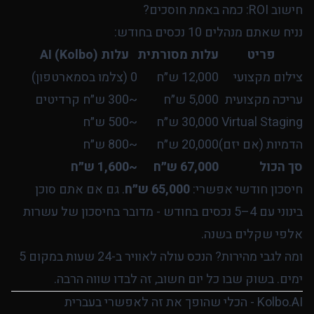
חישוב ROI: כמה באמת חוסכים?
נניח שאתם מנהלים 10 נכסים בחודש:
פריט
עלות מסורתית
עלות AI (Kolbo)
צילום מקצועי
12,000 ש״ח
0 (צלמו בסמארטפון)
עריכה מקצועית
5,000 ש״ח
~300 ש״ח קרדיטים
Virtual Staging
30,000 ש״ח
~500 ש״ח
הדמיות (אם יזם)
20,000 ש״ח
~800 ש״ח
סך הכול
67,000 ש״ח
~1,600 ש״ח
חיסכון חודשי אפשרי:
65,000 ש״ח
. גם אם אתם סוכן
בינוני עם 4–5 נכסים בחודש - מדובר בחיסכון של עשרות
אלפי שקלים בשנה.
ומה לגבי מהירות? הנכס עולה לאוויר ב-24 שעות במקום 5
ימים. בשוק שבו כל יום חשוב, זה לבדו שווה הרבה.
Kolbo.AI - הכלי שהופך את זה לאפשרי בעברית