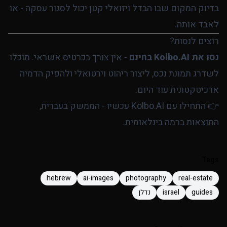
בדיוק המקום שבו הבדל ויזואלי קטן יכול לסגור עסקה - או
לאבד אותה.
רוצים לנסות?
נסו את Kolbo.AI בחינם
- אין צורך בכרטיס אשראי. תוכלו
לשדרג תמונת נכס, ליצור ריהוט וירטואלי ולהפיק הדמיה
ארכיטקטונית עוד היום.
👉
התחילו עם Kolbo.AI עכשיו
- הממשק בעברית,
התוצאות ברמה בינלאומית.
Tags
hebrew
ai-images
photography
real-estate
guides
israel
נדלן