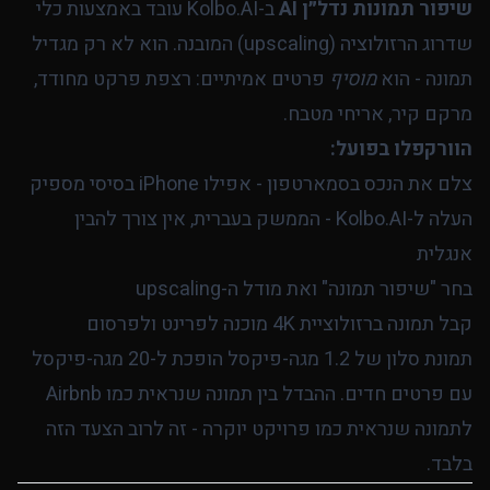
שיפור תמונות נדל״ן AI
ב-Kolbo.AI עובד באמצעות כלי
שדרוג הרזולוציה (upscaling) המובנה. הוא לא רק מגדיל
תמונה - הוא
מוסיף
פרטים אמיתיים: רצפת פרקט מחודד,
מרקם קיר, אריחי מטבח.
הוורקפלו בפועל:
צלם את הנכס בסמארטפון - אפילו iPhone בסיסי מספיק
העלה ל-Kolbo.AI - הממשק בעברית, אין צורך להבין
אנגלית
בחר "שיפור תמונה" ואת מודל ה-upscaling
קבל תמונה ברזולוציית 4K מוכנה לפרינט ולפרסום
תמונת סלון של 1.2 מגה-פיקסל הופכת ל-20 מגה-פיקסל
עם פרטים חדים. ההבדל בין תמונה שנראית כמו Airbnb
לתמונה שנראית כמו פרויקט יוקרה - זה לרוב הצעד הזה
בלבד.