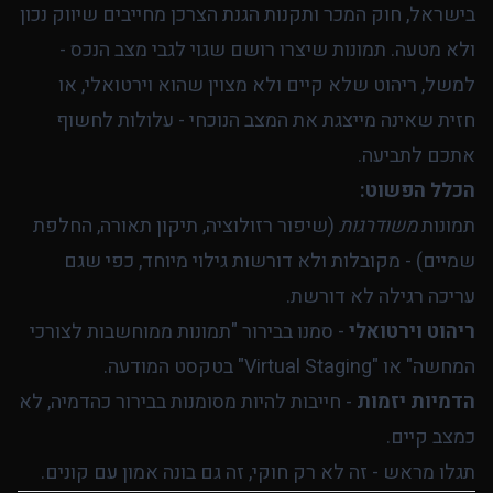
בישראל, חוק המכר ותקנות הגנת הצרכן מחייבים שיווק נכון
ולא מטעה. תמונות שיצרו רושם שגוי לגבי מצב הנכס -
למשל, ריהוט שלא קיים ולא מצוין שהוא וירטואלי, או
חזית שאינה מייצגת את המצב הנוכחי - עלולות לחשוף
אתכם לתביעה.
הכלל הפשוט:
תמונות
משודרגות
(שיפור רזולוציה, תיקון תאורה, החלפת
שמיים) - מקובלות ולא דורשות גילוי מיוחד, כפי שגם
עריכה רגילה לא דורשת.
ריהוט וירטואלי
- סמנו בבירור "תמונות ממוחשבות לצורכי
המחשה" או "Virtual Staging" בטקסט המודעה.
הדמיות יזמות
- חייבות להיות מסומנות בבירור כהדמיה, לא
כמצב קיים.
תגלו מראש - זה לא רק חוקי, זה גם בונה אמון עם קונים.