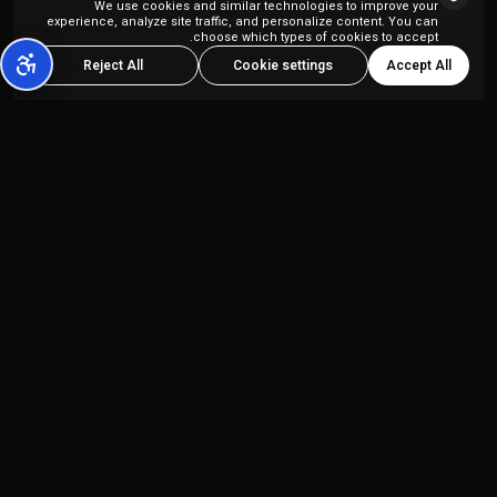
We use cookies and similar technologies to improve your
experience, analyze site traffic, and personalize content. You can
choose which types of cookies to accept.
Accept All
Reject All
Cookie settings
פלטפורמת יצירת תוכן מבוססת AI הכל-באחד,
המיועדת ליוצרי תוכן ולסוכנויות שיווק.
מוצרים
החברה
Kolbo Studio
מדיניות פרטיות
Kolbo Code
תנאי שירות