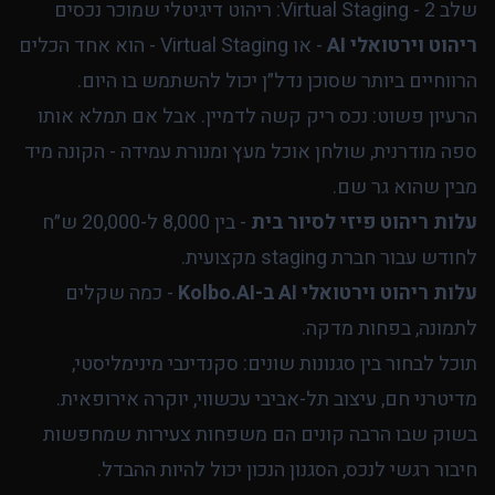
שלב 2 - Virtual Staging: ריהוט דיגיטלי שמוכר נכסים
ריהוט וירטואלי AI
- או Virtual Staging - הוא אחד הכלים
הרווחיים ביותר שסוכן נדל״ן יכול להשתמש בו היום.
הרעיון פשוט: נכס ריק קשה לדמיין. אבל אם תמלא אותו
ספה מודרנית, שולחן אוכל מעץ ומנורת עמידה - הקונה מיד
מבין שהוא גר שם.
עלות ריהוט פיזי לסיור בית
- בין 8,000 ל-20,000 ש״ח
לחודש עבור חברת staging מקצועית.
עלות ריהוט וירטואלי AI ב-Kolbo.AI
- כמה שקלים
לתמונה, בפחות מדקה.
תוכל לבחור בין סגנונות שונים: סקנדינבי מינימליסטי,
מדיטרני חם, עיצוב תל-אביבי עכשווי, יוקרה אירופאית.
בשוק שבו הרבה קונים הם משפחות צעירות שמחפשות
חיבור רגשי לנכס, הסגנון הנכון יכול להיות ההבדל.