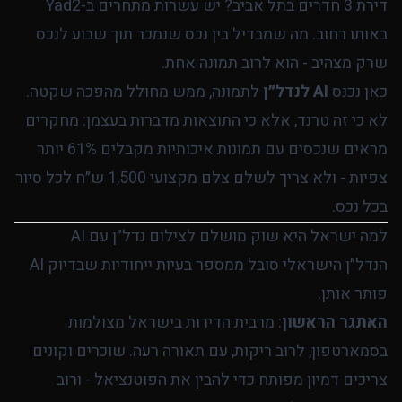
דירת 3 חדרים בתל אביב? יש עשרות מתחרים ב-Yad2
באותו רחוב. מה שמבדיל בין נכס שנמכר תוך שבוע לנכס
שרק מצהיב - הוא לרוב תמונה אחת.
כאן נכנס
AI לנדל״ן
לתמונה, ממש מחולל מהפכה שקטה.
לא כי זה טרנד, אלא כי התוצאות מדברות בעצמן: מחקרים
מראים שנכסים עם תמונות איכותיות מקבלים 61% יותר
צפיות - ולא צריך לשלם צלם מקצועי 1,500 ש״ח לכל סיור
בכל נכס.
למה ישראל היא שוק מושלם לצילום נדל״ן עם AI
הנדל״ן הישראלי סובל ממספר בעיות ייחודיות שבדיוק AI
פותר אותן.
האתגר הראשון
: מרבית הדירות בישראל מצולמות
בסמארטפון, לרוב ריקות, עם תאורה רעה. שוכרים וקונים
צריכים דמיון מפותח כדי להבין את הפוטנציאל - ורוב