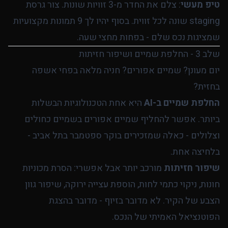
טיפ מעשי
: צלם את החדר מ-3 זוויות שונות. צור גרסת
staging שונה לכל זווית. בסוף יהיו לך 9 תמונות מקצועיות
שמציגות נכס שלם - בפחות מחצי שעה.
שלב 3 - החלפת שמיים ושיפור חזיתות
יום מעונן? שמיים אפורים? חניה מלאה בפחי אשפה
בחזית?
החלפת שמיים ב-AI
היא אחת הטכנולוגיות הבשלות
ביותר. אפשר להחליף שמיים אפורים בשמיים כחולים
וצלולים - כאלה שמזכירים בוקר ספטמבר בתל אביב -
בלחיצה אחת.
שיפור חזיתות
מורכב יותר אבל אפשרי: הסרת מכוניות
חונות, ניקוי כתמי לחות, הוספת עצייה ירוקה, שיפור גוון
הצבע של הקיר. לא מדובר בזיוף - מדובר בהצגת
הפוטנציאל האמיתי של הנכס.