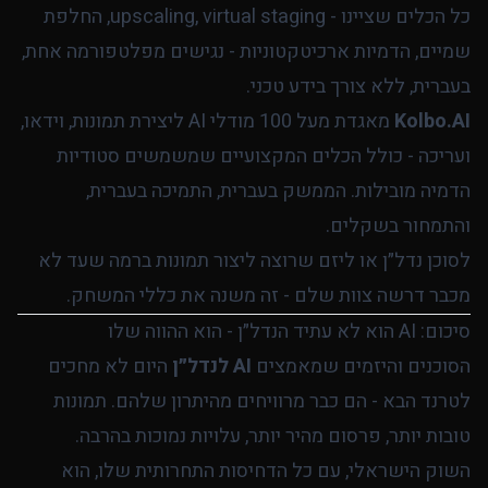
כל הכלים שציינו - upscaling, virtual staging, החלפת
שמיים, הדמיות ארכיטקטוניות - נגישים מפלטפורמה אחת,
בעברית, ללא צורך בידע טכני.
Kolbo.AI
מאגדת מעל 100 מודלי AI ליצירת תמונות, וידאו,
ועריכה - כולל הכלים המקצועיים שמשמשים סטודיות
הדמיה מובילות. הממשק בעברית, התמיכה בעברית,
והתמחור בשקלים.
לסוכן נדל״ן או ליזם שרוצה ליצור תמונות ברמה שעד לא
מכבר דרשה צוות שלם - זה משנה את כללי המשחק.
סיכום: AI הוא לא עתיד הנדל״ן - הוא ההווה שלו
הסוכנים והיזמים שמאמצים
AI לנדל״ן
היום לא מחכים
לטרנד הבא - הם כבר מרוויחים מהיתרון שלהם. תמונות
טובות יותר, פרסום מהיר יותר, עלויות נמוכות בהרבה.
השוק הישראלי, עם כל הדחיסות התחרותית שלו, הוא