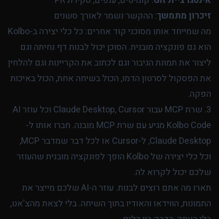
אינטגרציית Git
: קומיטים, ענפים, סקירת PR
זיכרון מתמשך
: ההקשר נשמר לאורך סשנים
מה שמייחד אותו מסוכני קוד אחרים: כל כלי יצירה ב-Kolbo
הוא גם פונקציה מובנית. הסוכן יכול לבנות דף נחיתה וגם
ליצור את תמונת הגיבור וגם לכתוב את הקריינות וגם להלחין
את הפסקול לסרטון הדמו, הכול בשיחה אחת, הכול באיכות
הפקה.
3. שרת MCP עבור Claude Desktop, Cursor וכל עוזר AI
Kolbo Code מגיע עם שרת MCP מובנה. חברו אותו ל-
Claude Desktop, ל-Cursor או לכל דבר שמדבר MCP,
וכל כלי יצירה של Kolbo הופך לפונקציה מובנית שהעוזר
שלכם יכול לקרוא לה.
תארו מה אתם רוצים לבנות. עוזר ה-AI שלכם מייצר את
התמונות, הווידאו והאודיו בתוך השיחה. בלי לצאת מהצ'אט,