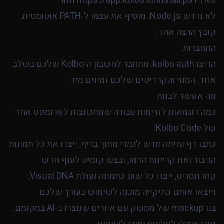
irm https://app.kolbo.ai/install.ps1 | iex

לא נדרש Node.js. מוסיף את עצמו ל-PATH אוטומטית.
קובץ הרצה אחד.
התחברות
הריצו
kolbo auth
. מתחבר לחשבון ה-Kolbo שלכם בשלב
אחד. המנוי והקרדיטים שלכם זמינים מיד.
מה אפשר לבנות
כמה דוגמאות לזרימות עבודה שמתכווצות לפרומפט אחד
של Kolbo Code:
כתבו דף נחיתה חדש לגמרי מתוך בריף, ייצרו את כל תמונות
הגיבור ואת קריינות הדמו, ובצעו קומיט לענף חדש
קחו תסריט, ייצרו כל שוט כתמונה נעולת Visual DNA,
וייצאו אותם כתיקייה מוכנה לשימוש בעורך שלכם
בנו mockup של ממשק עם איורים שנוצרו ב-AI במקומם,