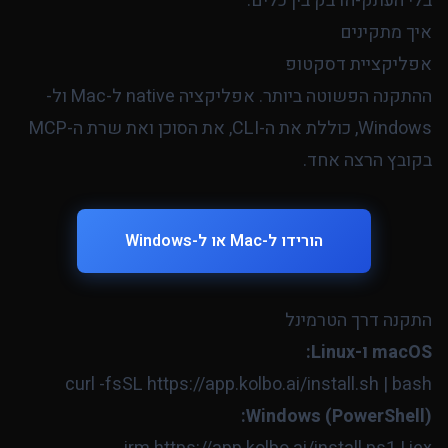
בלי העתק-הדבק בין כלים.
איך מתקינים
אפליקציית דסקטופ
ההתקנה הפשוטה ביותר. אפליקציה native ל-Mac ול-
Windows, כוללת את ה-CLI, את הסוכן ואת שרת ה-MCP
בקובץ הרצה אחד.
הורידו ל-Mac או ל-Windows
התקנה דרך הטרמינל
macOS ו-Linux:
curl -fsSL https://app.kolbo.ai/install.sh | bash

Windows (PowerShell):