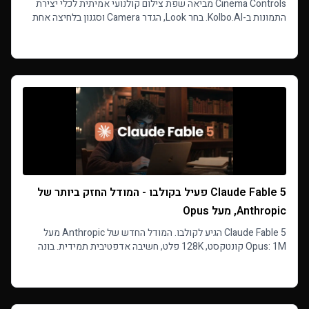
Cinema Controls מביאה שפת צילום קולנועי אמיתית לכלי יצירת
התמונות ב-Kolbo.AI. בחר Look, הגדר Camera וסגנון בלחיצה אחת
עם פריסטים מוכנים ושלב דמויות Visual DNA.
Read more
Claude Fable 5 פעיל בקולבו - המודל החזק ביותר של
Anthropic, מעל Opus
Claude Fable 5 הגיע לקולבו. המודל החדש של Anthropic מעל
Opus: 1M קונטקסט, 128K פלט, חשיבה אדפטיבית תמידית. בונה
אפליקציות שלמות בקולבו Code באופן עצמאי.
Read more