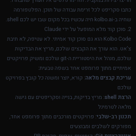
הריצו יצירות במקביל. הזרימו פלטים אל העורך שתבחרו.
כתבו סקריפט לכל זרימת עבודה של תוכן. הפלטפורמה
שחיה ב-kolbo.ai חיה עכשיו בכל מקום שבו יש לכם shell.
2. סוכן קוד מלא המופעל על ידי Claude
Kolbo Code הוא גם סוכן קוד אמיתי. לא עטיפה, לא תיבת
צ'אט. הוא עורך את הקבצים שלכם, מריץ את הבדיקות
שלכם, מנהל את היסטוריית ה-git שלכם ומשיק פרויקטים
אמיתיים מתוך פרומפט אחד בשפה טבעית:
עריכת קבצים מלאה
: קורא, יוצר ומשנה כל קובץ בפרויקט
שלכם
הרצת shell
: מריץ בדיקות, בנייה וסקריפטים עם גישה
מלאה לטרמינל
תכנון רב-שלבי
: פרויקטים מורכבים מתוך פרומפט אחד,
מפורקים לשלבים ומבוצעים