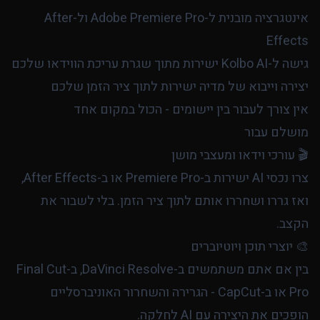
אינטגרציה מובנית ל-Adobe Premiere Pro ול-After
Effects
גישה ל-Kolbo AI ישירות מתוך שגרת עריכת הווידאו שלכם
יצירה וייבוא של מדיה ישירות לתוך ציר הזמן שלכם
אין צורך לעבור בין יישומים - הכול במקום אחד
מושלם עבור
🎬 עורכי וידאו ומעצבי מושן
צרו נכסי AI ישירות ב-Premiere Pro או ב-After Effects,
ואז גררו ושחררו אותם לתוך ציר הזמן. בלי לשבור את
הקצב.
🎨 יוצרי תוכן ויוטיוברים
בין אם אתם משתמשים ב-DaVinci Resolve, ב-Final Cut
Pro או ב-CapCut - הגרירה והשחרור האוניברסליים
הופכים את היצירה עם AI לחלקה.