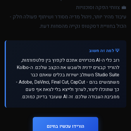
💼 צוותי הפקה וסוכנויות
עיבוד מהיר יותר, ניהול מדיה מסודר ושיתוף פעולה חלק -
הכול בחוויית דסקטופ נקייה מהסחות דעת.
💡 למה זה חשוב
רוב כלי ה-AI מכריחים אתכם לקפוץ בין פלטפורמות,
להוריד קבצים ידנית ולשבש את הקצב שלכם. ה-Kolbo
Studio Suite משתלב ישירות בכלים שאתם כבר
משתמשים בהם - Adobe, DaVinci, Final Cut, CapCut -
כך שתוכלו ליצור, לערוך ולייצא בלי לצאת אף פעם
מסביבת העבודה שלכם. זה AI שעובד בדיוק כמוכם.
הורידו עכשיו בחינם