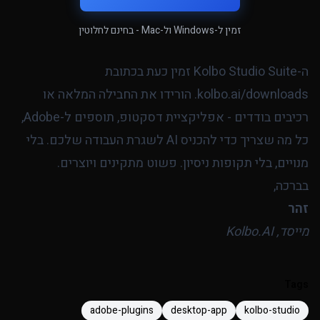
זמין ל-Windows ול-Mac - בחינם לחלוטין
ה-Kolbo Studio Suite זמין כעת בכתובת
kolbo.ai/downloads
. הורידו את החבילה המלאה או
רכיבים בודדים - אפליקציית דסקטופ, תוספים ל-Adobe,
כל מה שצריך כדי להכניס AI לשגרת העבודה שלכם. בלי
מנויים, בלי תקופות ניסיון. פשוט מתקינים ויוצרים.
בברכה,
זהר
מייסד, Kolbo.AI
Tags
adobe-plugins
desktop-app
kolbo-studio