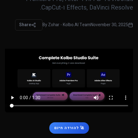
Effects, DaVinci Resolve ו-CapCut.
Share
By
Zohar - Kolbo.AI Team
November 30, 2025
🚀 להורדה חינם