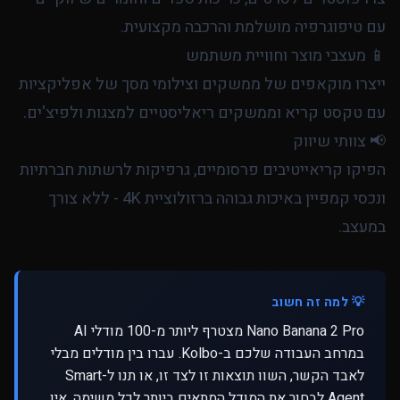
עם טיפוגרפיה מושלמת והרכבה מקצועית.
📱 מעצבי מוצר וחוויית משתמש
ייצרו מוקאפים של ממשקים וצילומי מסך של אפליקציות
עם טקסט קריא וממשקים ריאליסטיים למצגות ולפיצ'ים.
📢 צוותי שיווק
הפיקו קריאייטיבים פרסומיים, גרפיקות לרשתות חברתיות
ונכסי קמפיין באיכות גבוהה ברזולוציית 4K - ללא צורך
במעצב.
💡 למה זה חשוב
Nano Banana 2 Pro מצטרף ליותר מ-100 מודלי AI
במרחב העבודה שלכם ב-Kolbo. עברו בין מודלים מבלי
לאבד הקשר, השוו תוצאות זו לצד זו, או תנו ל-Smart
Agent לבחור את המודל המתאים ביותר לכל משימה. אין