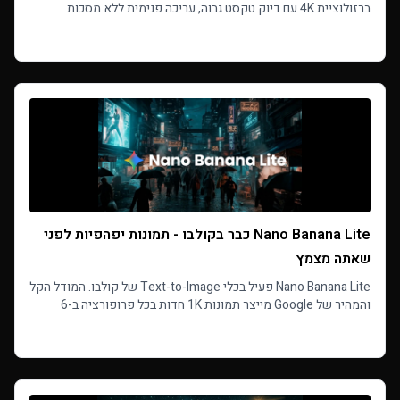
ברזולוציית 4K עם דיוק טקסט גבוה, עריכה פנימית ללא מסכות
ותמיכה במספר תמונות כמקור.
Read more
Nano Banana Lite כבר בקולבו - תמונות יפהפיות לפני
שאתה מצמץ
Nano Banana Lite פעיל בכלי Text-to-Image של קולבו. המודל הקל
והמהיר של Google מייצר תמונות 1K חדות בכל פרופורציה ב-6
קרדיטים לתמונה, עם תוצאות בכ-22 שניות.
Read more