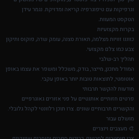
וגרפיקות עם טיפוגרפיה קריאה ומדויקת. נגמר עידן
הטקסט המעוות.
בקרות מקצועיות
כווננו זוויות מצלמה, תאורת סצנה, עומק שדה, פוקוס ותיקון
צבע כמו צלם מקצועי.
תהליך רב-שלבי
המודל מתכנן, מייצר, בודק, משכלל ומשפר את עצמו באופן
אוטומטי, לתוצאות טובות יותר באופן עקבי.
מודעות להקשר תרבותי
פרטים חזותיים אותנטיים על פני אזורים גאוגרפיים
והקשרים תרבותיים שונים. צרו תוכן רלוונטי לקהל גלובלי.
מושלם עבור
🎨 מעצבים ויוצרים
צרו פוסטרים לסרטים, כריכות ספרים וחומרים שיווקיים