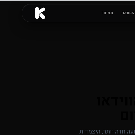
שוואה
תמחור
 הווידאו
בו.AI. מודל הווידאו החדש של ByteDance מביא תנועה חדה יותר, היצמדות