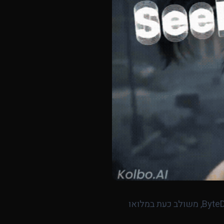
יצירת הווידאו עלתה כעת מדרגה. Seedance 2, מודל הווידאו החדש והמתקדם ביותר של ByteDance, משולב כעת במלואו