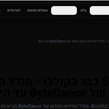
משאבים
בלוג
אפליקציות
שאלות נפוצות
לארגונים
ה
Seedance 2 כבר בקולבו - מודל
B עד היום
Seedance 2 שולב במלואו בקול