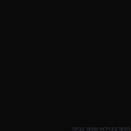
י התוצאות נראו "לא מדויקות", Seedance 2 שווה חזרה. הפער בין וידאו שנוצר בבינה