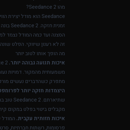
מהו Seedance 2?
זמנית 
הסצנה ועד כמה המודל נצמד ל
זה לא רענון שיווקי. הפלט שונה
מה הופך אותו לטוב יותר
איכות תנועה גבוהה יותר.
משמעותית מהמקור. דמויות נעות
מתפרק כשהדברים נעשים מורכב
היצמדות חזקה יותר לפרומפט
שתיארתם.
מקבלים ביטוי בפלט במקום קירו
איכות חזותית עקבית.
המודל שו
פרסומות, רשתות חברתיות, סרטו