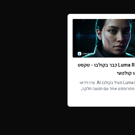
Luma Ray 3.2 כבר בקולבו - טקסט
 קולנועי
Luma Ray 3.2 פעיל בקולבו.AI. צרו וידאו
 מפרומפט אחד עם תנועה חלקה,
שיר וצבע ברמת קולנוע, ברזולוציה
Rea
של עד 1080p ובמגוון יחסי תצוגה מריבוע
 רחב.