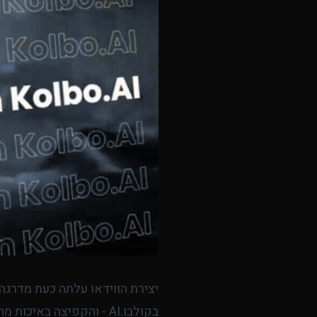
בקולבו.AI - והקפיצה באיכות מהדור הקודם בולטת מיד.