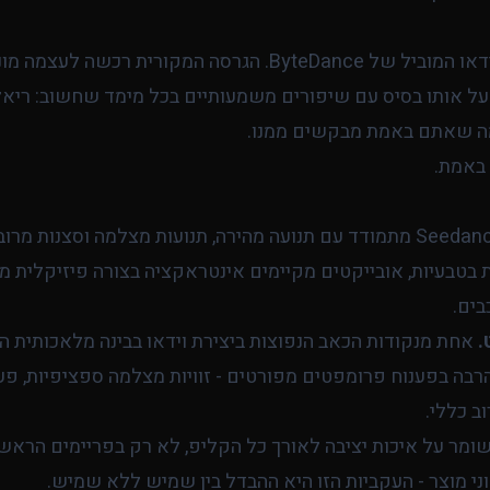
Seedance הוא מודל יצירת הווידאו המוביל של ByteDance. הגרסה
חזקה. Seedance 2 בונה על אותו בסיס עם שיפורים משמעותיים בכל מימד שחשוב
מה שאתם באמת מבקשים ממנו.
 באמת.
Seedance 2 מתמודד עם תנועה מהירה, תנועות מצלמה וסצנות מ
 בטבעיות, אובייקטים מקיימים אינטראקציה בצורה פיזיקלית 
ים.
.
אחת מנקודות הכאב הנפוצות ביצירת וידאו בבינה מלאכותית 
 Seedance 2 טוב בהרבה בפענוח פרומפטים מפורטים - זוויות מצלמה ספציפיות,
ב כללי.
מר על איכות יציבה לאורך כל הקליפ, לא רק בפריימים הראשוני
ני מוצר - העקביות הזו היא ההבדל בין שמיש ללא שמיש.