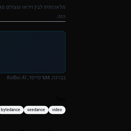
מלאכותית לבין וידאו שצולם מק
הזה.
בברכה,
זהר
מייסד, Kolbo.AI
Tags
bytedance
seedance
video