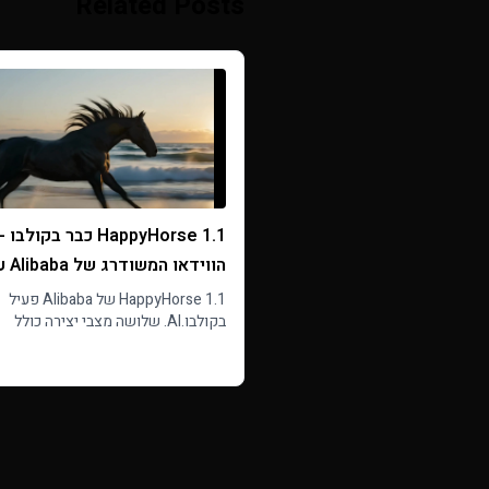
Related Posts
HappyHorse 1.1 כבר בקול
הווידאו המשו
אודיו מובנה
HappyHorse 1.1 של Alibaba פעיל
בקולבו.AI. שלושה מצבי יצירה כולל
Reference to Video לעד
Read more
עד 15 שניות.