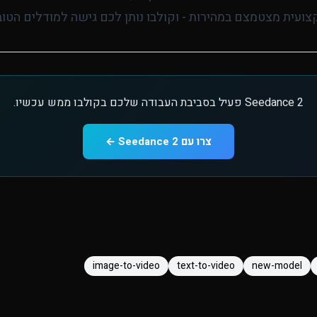
צועית מצטמצם במהירות - וקולבו נותן לכם גישה למודלים הטו
Seedance 2 פעיל בסביבת העבודה שלכם בקולבו ממש עכשיו.
צרו עם Seedance 2 ←
image-to-video
text-to-video
new-model