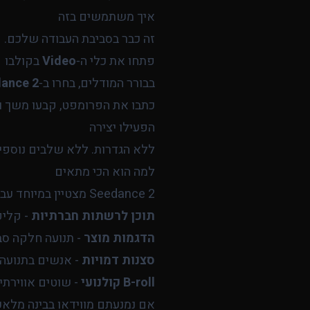
איך משתמשים בזה
זה כבר בסביבת העבודה שלכם.
פתחו את כלי ה‑
Video
בקולבו
בבורר המודלים, בחרו ב‑
ance 2
כתבו את הפרומפט, קבעו משך ו
הפעילו יצירה
ללא הגדרות. ללא שלבים נוספים
למה הוא הכי מתאים
Seedance 2 מצטיין במיוחד עבור:
תוכן לרשתות חברתיות
- קליפ
הדגמות מוצר
- תנועה חלקה סב
סצנות דמויות
- אנשים בתנועה,
B-roll קולנועי
- שוטים אווירתי