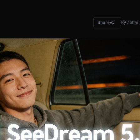
Share
By
Zohar 