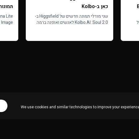
By
כאן ב-Kolbo
תמונות
שני מודלי תמונה חדשים של Higgsfield ב-
B, פעיל
Kolbo.AI: Soul 2.0 לאנשים ואופנה ברמה
e
יות,
אדיטוריאלית עם 33 פריסטי סגנון, ו-Soul
d more
Read more
,
Cinema לפריימים קולנועיים אמיתיים.
בכ-22 שניות.
We use cookies and similar technologies to improve your experience,
מוצרים