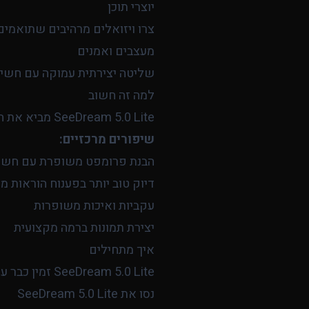
יוצרי תוכן
צרו ויזואלים מרהיבים שתואמים
מעצבים ואמנים
שליטה יצירתית עמוקה עם חשיב
למה זה חשוב
SeeDream 5.0 Lite מביא את ההתקדמויות האחרונות של ByteDance בתחום יצירת התמונות בבינה מלאכותית.
שיפורים מרכזיים:
הבנת פרומפט משופרת עם חשי
דיוק טוב יותר בפענוח הוראות מ
עקביות ואיכות משופרות
יצירת תמונות ברמה מקצועית
איך מתחילים
SeeDream 5.0 Lite זמין כבר עכשיו ב-Kolbo.AI.
נסו את SeeDream 5.0 Lite