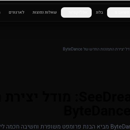
משאבים
בלוג
אפליקציות
שאלות נפוצות
לארגונים
ה
SeeDream 5.0 Lite: מודל
SeeDream 5.0 Lite של ByteDance מביא הבנת פרומפט משופרת וחשיבה 