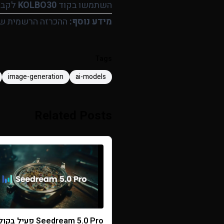
השתמשו בקוד
KOLBO30
לקבלת 30% הנחה על ה
מידע נוסף:
ההכרזה הרשמית של eDance
Tags
image-generation
ai-models
Related Posts
Seedream 5.0 Pro פעיל 