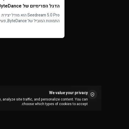
הדגל הפרימיום של teDance
ליצירת תמונות
Seedream 5.0 Pro הוא מודל יצירת
התמונות המוביל של yteDance
עכשיו בקולבו. עמידה יוצאת דופן בהנח
Read more
פירוט פוטורליסטי, עד 10 תמונות עיון
ורזולוציית 2K.
We value your privacy
 analyze site traffic, and personalize content. You can
choose which types of cookies to accept.