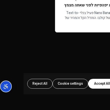
 יפהפיות לפני שאתה מצמץ
Nano Banana Lite פעיל בכלי Text-to-
Imag של קולבו. המודל הקל והמהיר של
Google מייצר תמונות 1K חדות בכל
Rea
פרופורציה ב-6 קרדיטים לתמונה, עם תוצאות
Reject All
Cookie settings
Accept All
החברה