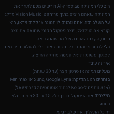
רוב כלי המוזיקה מבוססי ה-AI דורשים מכם לתאר את
המוזיקה שאתם רוצים בתוך פרומפט. Vision Music מדלג
על השלב הזה. אתם נותנים לו תמונה או קליפ וידאו, הוא
קורא את הוויזואל, ויוצר פסקול מקורי שתואם את מצב
הרוח, הקצב והאווירה של מה שהוא רואה.
בלי לכתוב פרומפט. בלי תגיות ז'אנר. בלי להעלות רפרנסים
לסגנון. פשוט: ויזואל פנימה, מוזיקה החוצה.
איך זה עובד
מעלים
תמונה או סרטון קצר (עד 30 שניות)
בוחרים
מנוע מוזיקה: Suno, Google Lyria או Minimax
(או שנותנים ל-Kolbo לבחור אוטומטית לפי הוויזואל)
מייצרים
את הפסקול. בדרך כלל 15 עד 30 שניות, תלוי
במנוע.
זה כל התהליך. אין שלב רביעי.