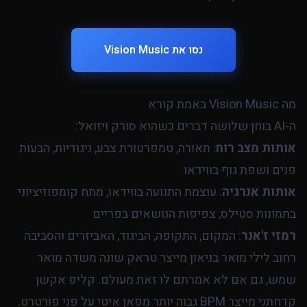
נסו את Vision Music
מה Vision Music באמת קורא
ה-AI בוחן שלושה דברים כשהוא סורק ויזואל:
אותות מצב רוח
: תאורה, טמפרטורת צבע, ניגודיות, הבעות
פנים ושפת גוף בווידאו
אותות אנרגיה
: עוצמת התנועה בווידאו, מתח קומפוזיציוני
בתמונות סטילס, צפיפות הנושאים בפריים
רמזי ז'אנר
: המקום, התקופה, הביגוד, האביזרים והסביבה
רחוב לילי מואר בניאון מייצר טראק שונה משדה מואר
שמש, גם אם לא אמרתם לו זאת מעולם. קליפ אקשן
קדחתני מייצר BPM גבוה יותר מפאן איטי על פני פורטרט.