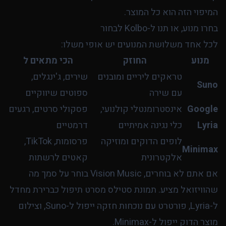
המיפוי הזה הוא כל המוצר.
בחרו מנוע, או תנו ל-Kolbo לבחור
לכל אחד משלושת המנועים יש אופי משלו:
מנוע
החוזק
הכי מתאים ל
טראקים ליריים ומובנים
שירים, ג'ינגלים,
Suno
עם שירה
ספוטים שיווקיים
Google
אינסטרומנטלי קולנועי,
פסקולי סרטים, רגעים
Lyria
כלי נגינה אמיתיים
דרמטיים
לופים הדוקים ומוזיקה
פרסומות, TikTok,
Minimax
אלקטרונית
קאטים לרשתות
אם אתם לא בוחרים, Vision Music בוחר על סמך מה
שהוויזואל מציע. תמונת סטילס מסרט תיפול כברירת מחדל
ל-Lyria, פורטרט עם נוכחות חזקה ייפול ל-Suno, וצילום
מוצר הדוק ייפול ל-Minimax.