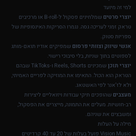
למי זה מיועד
יוצרי סרטים
שמלחינים פסקול ל-B-roll או מרכיבים
טראק זמני לעריכה גסה. נגמרו הסריקות האינסופיות של
ספריות סטוק.
אנשי שיווק וצוותי פרסום
שמפיקים אודיו תואם-מותג
לספוטים בתוך שניות, בלי סיבוכי רישוי.
יוצרי תוכן
שמכינים Reels, Shorts ו-TikToks שבהם
הטראק הוא הכול. התאימו את המוזיקה לפריים האמיתי,
ולא לז'אנר לפי האשטאג.
מעצבים
שהופכים תיקי עבודות ויזואליים ליצירות
רב-חושיות. מעלים את התמונה, מייצרים את הפסקול,
ומשבצים את שניהם.
מילה על העלות
Vision Music פועל בעלות של 20 עד 40 קרדיטים