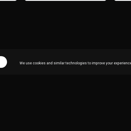
فعليًا.
We use cookies and similar technologies to improve your experience,
المنتجات
Kolbo Studio
Kolbo Code
Developer API