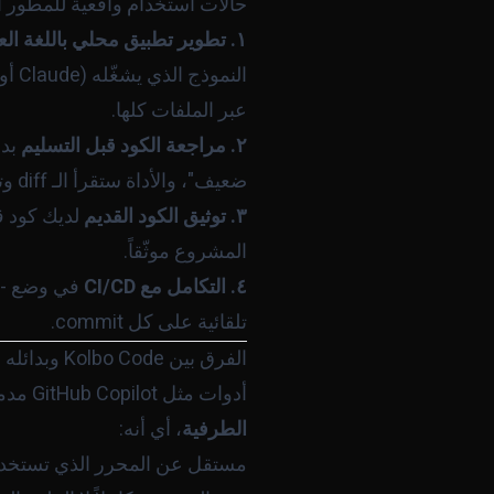
حالات استخدام واقعية للمطور ا
١. تطوير تطبيق محلي باللغة العربية
عبر الملفات كلها.
٢. مراجعة الكود قبل التسليم
بدل
ضعيف"، والأداة ستقرأ الـ diff وترد بتقرير مفصّل.
٣. توثيق الكود القديم
المشروع موثّقاً.
٤. التكامل مع CI/CD
في وضع
eractive
تلقائية على كل commit.
الفرق بين Kolbo Code وبدائله
أدوات مثل GitHub Copilot مدمجة في المحرر وتقترح أسطراً. Cursor يعمل كمحرر متكامل.
الطرفية
، أي أنه:
مستقل عن المحرر الذي تستخد