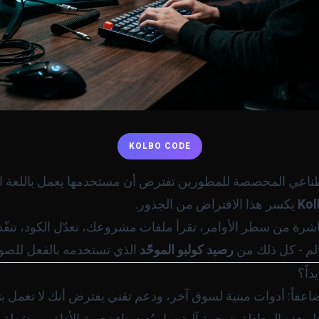
KOLBO CODE
صطناعي المخصصة للمطورين تفترض أن مستخدمها يعمل باللغة الإن
Kol
يكسر هذا الافتراض من الجذور.
فية (CLI) تعمل مباشرة من سطر الأوامر، تقرأ ملفات مشروعك، تعدّل الكود، 
الم - كل ذلك من
رصيد كولبو الموحّد
الذي تستخدمه بالفعل للصور
داً؟
ضاعفاً: أدوات مبنية لسوق آخر، ودعم تقني يفترض أنك لا تعمل ب