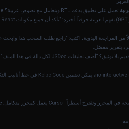
لعربي
اً من المراجعة اليدوية، اكتب: "راجع طلب السحب هذا وابحث عن
لديك كود قديم بلا توثيق؟ "أضف تعليقات JSDoc لك
--no-int
، يمكن تضمين Kolbo Code في
مه