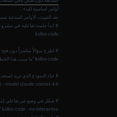
السابقة دون لمس باقي الملفات. هذا يعني أن العمل مع o Code
أوامر أساسية للبدء
بعد التثبيت، الأوامر المبدئية بسي
kolbo-code --no-interactive "أضف اختبارات وحدة لجميع الدوال في src/utils/"
