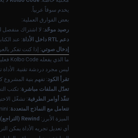
محلية خاصة.
Kolbo Code
لا يح
يخدم سوقاً عربياً.
بعض الفوارق العملية:
رصيد موحّد
: لا اشتراك منفصل لـ Claude API، ولا مفاتيح متعددة. الرصيد الذي تستخدمه في توليد الصور هو ذاته لل
دعم RTL داخل الأداة
: عند الكت
إدخال صوتي
: إذا كنت تفكر بالعر
ما الذي يفعله Kolbo Code فعلياً؟
ليس مجرد دردشة تقنية. الأداة 
تقرأ الكود
: تفهم بنية المشروع كا
تعدّل الملفات مباشرة
: تكتب ال
تنفّذ أوامر الطرفية
: تشغّل الاخت
تتعامل مع النماذج المتعددة
: Claude Sonnet، GPT-4o، Gemini - تختار النموذج المناسب لكل مهمة أو تتركها تختار تلقائياً.
الميزة الأبرز:
Rewind (التراجع)
أي تعديل تجريه الأداة يمكن الت