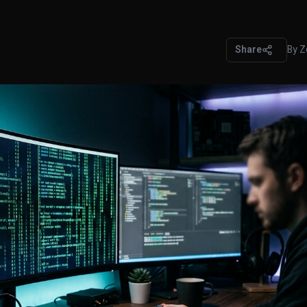
Share
By
Z