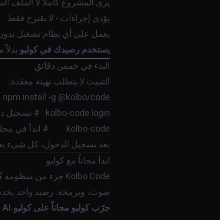
يرى المشروع كاملاً لا الملف ال
يؤدي إجراءات - لا يقترح فقط
يعمل على أي نظام تشغيل بدون 
يستخدم رصيدك في كولبو
بدلاً
البدء في خمس دقائق
التثبيت لا يتطلب تهيئة معقدة:
kolbo-code         # ابدأ في مجلد مشروعك

بعد تسجيل الدخول، كل شيء يعمل من رصيدك الحالي. ل
ابدأ مجاناً مع كولبو
Kolbo Code جزء من منظومة
ك
صوت، وبرمجة. رصيد واحد يخد
جرّب كولبو مجاناً على
كولبو.AI
-