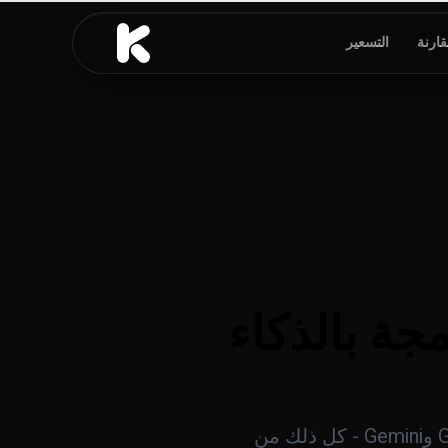
قارنة
التسعير
لبرمجة بالذكاء
Kolbo Code هو أداة AI للطرفية تقرأ كودك وتعدل الملفات وتعمل مع Claude وGPT وGemini - كل ذلك من