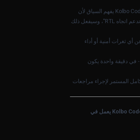
تعمل على تطبيق يدعم RTL ويتعامل مع نصوص عربية؟ Kolbo Code يفهم السياق لأن
النموذج الذي يشغّله (Claude أو GPT) يفهم العربية حرفياً. أخبره: "تأكد أن جميع مكونات React تدعم اتجاه RTL"، وسيفعل ذلك
 أي ثغرات أمنية أو أداء
ل دالة في هذا الملف" - في دقيقة واحدة يكون
 خط أنابيب التكامل المستمر لإجراء مراجعات
Kolbo Code يعمل في