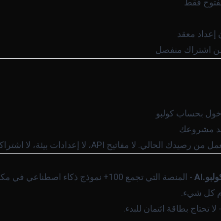
مفتوح فقط
إعداد معقد
 من اشتراك منفصل
ا مفاتيح API، لا إعدادات بيئة، لا اشتراكات إضافية.
ولبو.AI
- المنصة التي تجمع 100+ نموذج ذكاء اصط
م كل شيء.
 لا تحتاج بطاقة ائتمان للبدء.