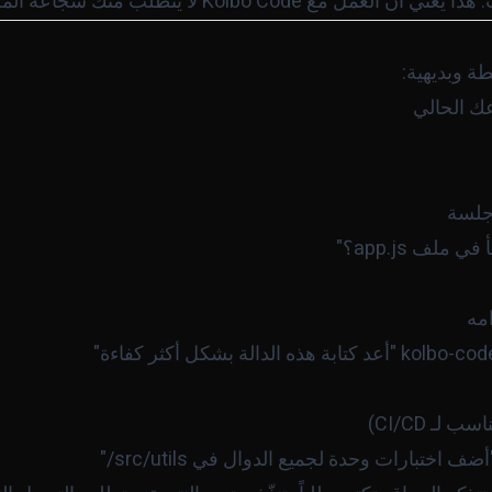
Kolb لا يتطلب منك شجاعة المجازفة - أنت محمي.
طة وبديهية: