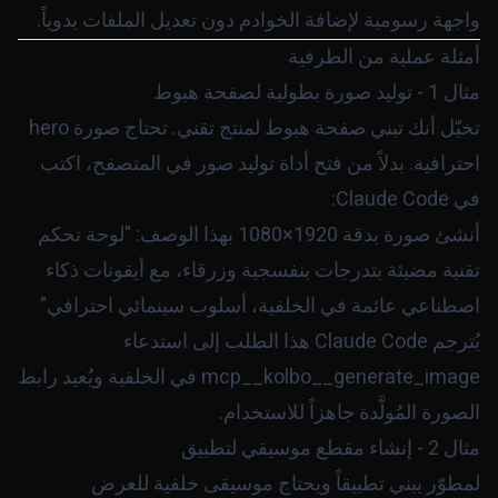
واجهة رسومية لإضافة الخوادم دون تعديل الملفات يدوياً.
أمثلة عملية من الطرفية
مثال 1 - توليد صورة بطولية لصفحة هبوط
تخيّل أنك تبني صفحة هبوط لمنتج تقني. تحتاج صورة hero
احترافية. بدلاً من فتح أداة توليد صور في المتصفح، اكتب
في Claude Code:
أنشئ صورة بدقة 1920×1080 بهذا الوصف: "لوحة تحكم
تقنية مضيئة بتدرجات بنفسجية وزرقاء، مع أيقونات ذكاء
اصطناعي عائمة في الخلفية، أسلوب سينمائي احترافي"
يُترجم Claude Code هذا الطلب إلى استدعاء
mcp__kolbo__generate_image
في الخلفية ويُعيد رابط
الصورة المُولَّدة جاهزاً للاستخدام.
مثال 2 - إنشاء مقطع موسيقي لتطبيق
لمطوّر يبني تطبيقاً ويحتاج موسيقى خلفية للعرض