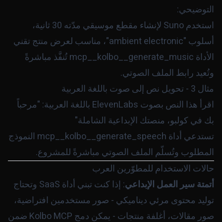
التوضيحي:
استخدم Suno لإنشاء مقطع موسيقي مدّته 30 ثانية،
أسلوب "ambient electronic"، مناسب لعرض منتج تقني
الأداة
mcp__kolbo__generate_music
تُنفَّذ مباشرةً
وتُعيد رابط الملف الصوتي.
مثال 3 - تحويل نص إلى صوت باللغة العربية
اقرأ هذا النص بصوت ElevenLabs باللغة العربية: "مرحباً
بك في كولبو، منصتك الإبداعية الشاملة"
تستدعي أداة
mcp__kolbo__generate_speech
النموذج
المطلوب وتُسلّم الملف الصوتي مباشرةً للمشروع.
حالات الاستخدام للمطوّرين العرب
أتمتة سير العمل الإبداعي
: إذا كنت تبني أداة SaaS وتحتاج
توليد محتوى مرئي ديناميكي - صور مستخدمين افتراضية،
صور مقالات، أغلفة منتجات - يمكن دمج Kolbo MCP ضمن