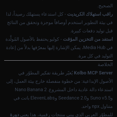
الصحيح.
راقب استهلاك الكريديت
- كل استدعاء يستهلك رصيداً، لذا
في بيئة التطوير استخدم أوصافاً موجزة وتحقق من النتائج
قبل توليد دفعات كبيرة.
استفد من التخزين المؤقت
- كولبو يحتفظ بالأصول المُولَّدة
في Media Hub، يمكن الإشارة إليها بمعرّفها بدلاً من إعادة
التوليد في كل مرة.
الخلاصة
Kolbo MCP Server
يُغيّر طريقة تفكير المطوّر في
الأصول الإبداعية: من خطوة منفصلة خارج بيئة العمل، إلى
استدعاء دالة عادية داخل المشروع. Nano Banana 2
وSuno v5.5 وSeedance 2.0 وElevenLabs باتت في
متناول
npx
واحد.
للمطوّر العربي الذي يبني منتجات رقمية، هذا يعني
دورة