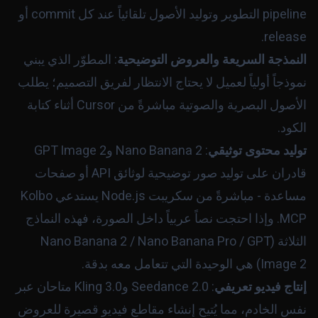
pipeline التطوير وتوليد الأصول تلقائياً عند كل commit أو
release.
النمذجة السريعة والعروض التوضيحية
: المطوّر الذي يبني
نموذجاً أولياً لعميل لا يحتاج الانتظار لفريق التصميم؛ يطلب
الأصول البصرية والصوتية مباشرةً من Cursor أثناء كتابة
الكود.
توليد محتوى توثيقي
: Nano Banana 2 وGPT Image 2
قادران على توليد صور توضيحية لوثائق API أو صفحات
مساعدة - مباشرةً من سكريبت Node.js يستدعي Kolbo
MCP. وإذا احتجت نصاً عربياً داخل الصورة، فهذه النماذج
الثلاثة (Nano Banana 2 / Nano Banana Pro / GPT
Image 2) هي الوحيدة التي تتعامل معه بدقة.
إنتاج فيديو تعريفي
: Seedance 2.0 وKling 3.0 متاحان عبر
نفس الخادم، مما يُتيح إنشاء مقاطع فيديو قصيرة للعروض