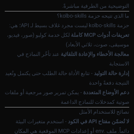
التوضيحية من الطرفية مباشرةً.
ما الذي تتيحه حزمة kolbo-skills؟
حزمة
kolbo-skills
ليست مجرد غلاف بسيط لـ API؛ هي:
تعريفات أدوات MCP كاملة
لكل خدمة كولبو (صور، فيديو،
موسيقى، صوت، ثلاثي الأبعاد)
معالجة الأخطاء والإعادة التلقائية
عند تأخّر النماذج في
الاستجابة
إدارة حالة التوليد
- تتابع الأداة حالة الطلب حتى يكتمل وتُعيد
النتيجة دفعةً واحدة
دعم الأوضاع المتعددة
- يمكن تمرير صور مرجعية أو ملفات
صوتية كمدخلات للنماذج الداعمة
نصائح للاستخدام الأمثل
لا تُضمّن مفتاح API في الكود
- استخدم متغيرات البيئة
دائماً. ملف
.env
أو إعدادات MCP الموقعية هي المكان