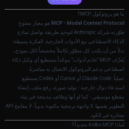
ما هو بروتوكول MCP؟
MCP - Model Context Protocol
هو معيار مفتوح
طوّرته شركة Anthropic لتوحيد طريقة تواصل نماذج
الذكاء الاصطناعي مع الأدوات الخارجية. الفكرة بسيطة:
بدلاً من أن يكتب كل مطوّر تكاملاً مخصصاً لكل نموذج،
يُعرِّف MCP "خادم أدوات" موحّداً يستطيع أي وكيل ذكاء
اصطناعي يدعم البروتوكول الاتصال به مباشرةً.
عملياً: Claude Code أو Cursor أو Codex يستطيع
استدعاء دوال خارجية - توليد صورة، رفع ملف، إنشاء
مقطع موسيقي - كما لو أنها وظائف مدمجة في بيئة
التطوير نفسها. لا واجهة برمجية مكتوبة يدوياً، لا مفاتيح API
متناثرة في الكود.
لماذا Kolbo MCP تحديداً؟