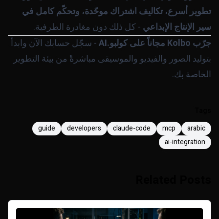
تطوير أسرع، تكاليف اشتراك موحّدة، وتحكّم كامل في
سير الإنتاج الإبداعي
- كل ذلك دون مغادرة الطرفية.
جرّب Kolbo مجاناً على
كولبو.AI
- سجّل حسابك الآن وابدأ
بتوليد الصور والفيديو والموسيقى مباشرةً من بيئة التطوير
الخاصة بك.
Tags
guide
developers
claude-code
mcp
arabic
ai-integration
Related Posts