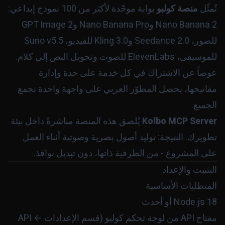
تُمثّل
منصة كولبو
بوابة موحّدة لأكثر من 100 نموذج إبداعي:
Nano Banana 2 وNano Banana Pro وGPT Image 2
للصور، Seedance 2.0 وKling 3.0 للفيديو، Suno v5.5
للموسيقى، ElevenLabs للصوت وتحويل النص إلى كلام.
عوضاً عن الاشتراك في كل خدمة على حدة وإدارة
مفاتيحها، يحصل المطوّر العربي على واجهة واحدة تجمع
الجميع.
Kolbo MCP Server
يُلصق هذه المنصة مباشرةً داخل بيئة
تطويرك. النتيجة: توليد أصول بصرية وصوتية أثناء العمل
على المشروع - من الطرفية ذاتها، دون تبديل نوافذ.
التثبيت والإعداد
المتطلبات الأساسية
Node.js 18 أو أحدث
مفتاح API من لوحة تحكم كولبو (قسم الإعدادات ← API