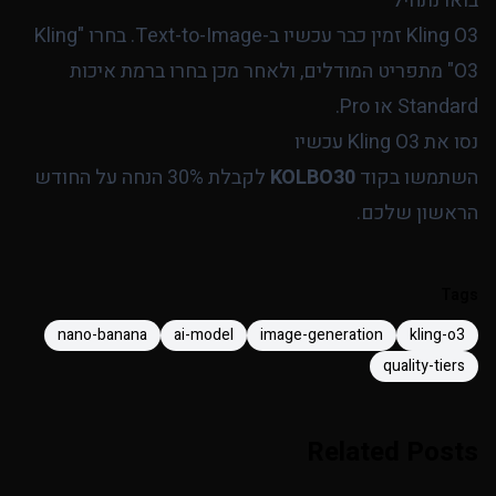
בואו נתחיל
Kling O3 זמין כבר עכשיו ב-Text-to-Image. בחרו "Kling
O3" מתפריט המודלים, ולאחר מכן בחרו ברמת איכות
Standard או Pro.
נסו את Kling O3 עכשיו
השתמשו בקוד
KOLBO30
לקבלת 30% הנחה על החודש
הראשון שלכם.
Tags
nano-banana
ai-model
image-generation
kling-o3
quality-tiers
Related Posts