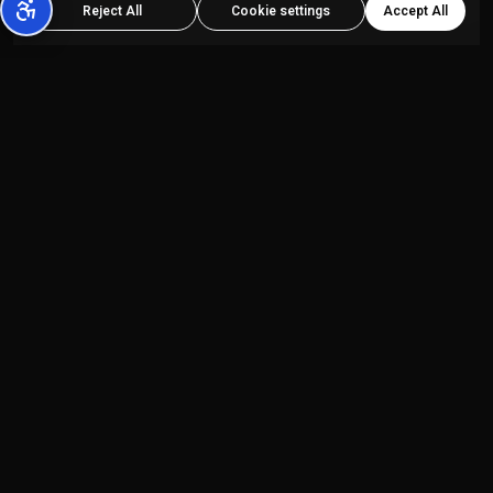
Accept All
Reject All
Cookie settings
פלטפורמת יצירת תוכן מבוססת AI הכל-באחד,
המיועדת ליוצרי תוכן ולסוכנויות שיווק.
מוצרים
החברה
Kolbo Studio
מדיניות פרטיות
Kolbo Code
תנאי שירות
Developer API
הצהרת נגישות
בלוג