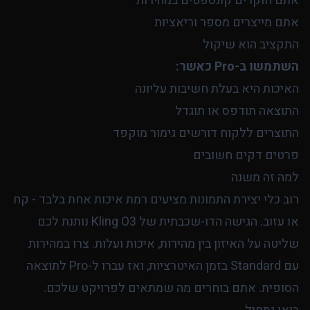
אתם חוקרים קונספטים במהירות
אתם מייצרים מספר וריאציות
התקציב הוא שיקול
השתמשו ב-Pro כאשר:
האיכות היא בעלת חשיבות עליונה
התוצאה תודפס או תוגדל
התוצרים ללקוח דורשים גימור מוקפד
פרטים דקים חשובים
למה זה משנה
רוב כלי יצירת התמונות מציעים רמת איכות אחת בלבד - קח
או עזוב. הגישה הדו-שכבתית של Kling O3 נותנת לכם
שליטה על האיזון בין מהירות, איכות ועלות. צרו במהירות
עם Standard בזמן האיטרציות, ואז עברו ל-Pro לתוצאה
הסופית. אתם בוחרים מה שמתאים לפרויקט שלכם.