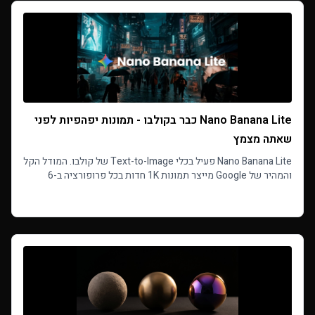
Nano Banana Lite כבר בקולבו - תמונות יפהפיות לפני
שאתה מצמץ
Nano Banana Lite פעיל בכלי Text-to-Image של קולבו. המודל הקל
והמהיר של Google מייצר תמונות 1K חדות בכל פרופורציה ב-6
קרדיטים לתמונה, עם תוצאות בכ-22 שניות.
Read more