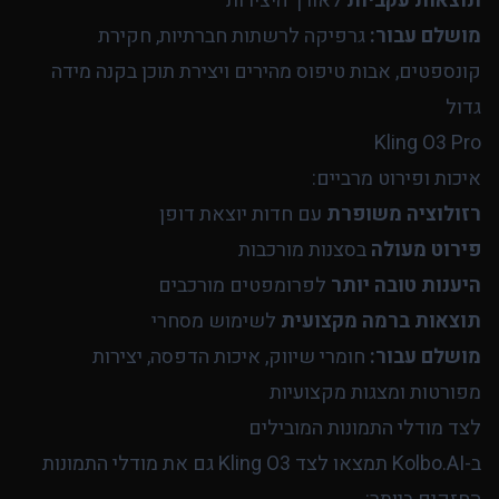
תוצאות עקביות
לאורך היצירות
מושלם עבור:
גרפיקה לרשתות חברתיות, חקירת
קונספטים, אבות טיפוס מהירים ויצירת תוכן בקנה מידה
גדול
Kling O3 Pro
איכות ופירוט מרביים:
רזולוציה משופרת
עם חדות יוצאת דופן
פירוט מעולה
בסצנות מורכבות
היענות טובה יותר
לפרומפטים מורכבים
תוצאות ברמה מקצועית
לשימוש מסחרי
מושלם עבור:
חומרי שיווק, איכות הדפסה, יצירות
מפורטות ומצגות מקצועיות
לצד מודלי התמונות המובילים
ב-Kolbo.AI תמצאו לצד Kling O3 גם את מודלי התמונות