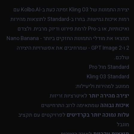
יצירת התמונות של Kling O3 זמינה כעת ב-Kolbo.AI עם
רמות איכות גמישות. בחרו ב-Standard לתוצאות מהירות
ואיכותיות, או ב-Pro לרמת פירוט ודיוק מרבית. ולצדם
תמצאו את מודלי התמונות החזקים ביותר - Nano Banana
2 ו-GPT Image 2 - שמרחיבים את אפשרויות היצירה
שלכם.
Standard מול Pro
Kling O3 Standard
ממוטב למהירות וליעילות:
יצירה מהירה יותר
לאיטרציות זריזות
איכות גבוהה
שמתאימה לרוב התרחישים
עלות נמוכה יותר בקרדיטים
לפרויקטים עם תקציב
מוגבל