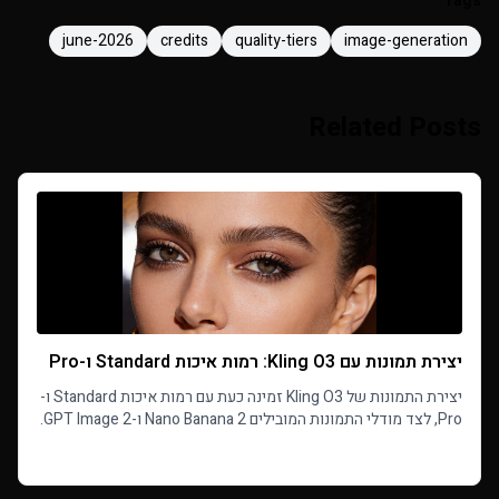
Tags
june-2026
credits
quality-tiers
image-generation
Related Posts
יצירת תמונות עם Kling O3: רמות איכות Standard ו-Pro
יצירת התמונות של Kling O3 זמינה כעת עם רמות איכות Standard ו-
Pro, לצד מודלי התמונות המובילים Nano Banana 2 ו-GPT Image 2.
בחרו את האיזון המושלם בין מהירות, איכות ועלות לצורכי יצירת
Read more
התמונות שלכם.