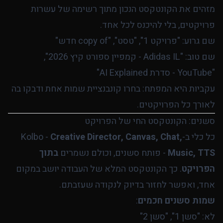
מזהים את הקונטקסט הנכון מתוך רשימה של עשרות
פרויקטים, בלי להיכנס לכל אחד.
שם גרוע: "פרויקט 1", "טסט", "copy of חדש"
שם טוב: "Adidas IL - קמפיין ספורט קיץ 2026",
"YouTube - סדרת AI Explained"
עקביות היא המפתח: בחרו קונבנציית שמות אחת ודבקו בה
לאורך כל הפרויקטים.
סשנים: הקונטקסט החי של הפרויקט
כל כלי ב-Kolbo -
Creative Director, Canvas, Chat,
Music, TTS
- פותח סשנים, וכולם נשמרים
בתוך
הפרויקט
. כך הקונטקסט המלא של העבודה יושב במקום
אחד, ואפשר לחזור בדיוק לנקודה שעזבתם.
שמות סשנים חכמים
:
לא: "סשן 1", "סשן 2"