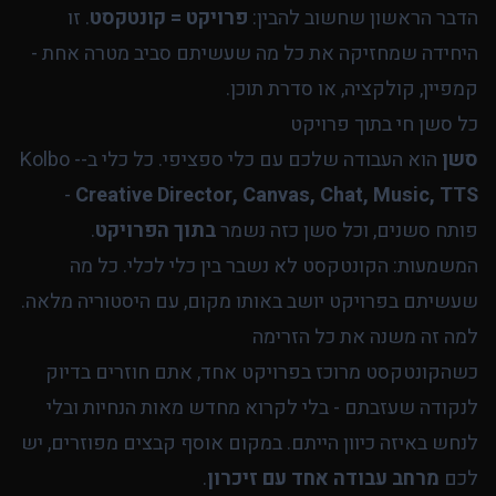
הדבר הראשון שחשוב להבין:
פרויקט = קונטקסט
. זו
היחידה שמחזיקה את כל מה שעשיתם סביב מטרה אחת -
קמפיין, קולקציה, או סדרת תוכן.
כל סשן חי בתוך פרויקט
סשן
הוא העבודה שלכם עם כלי ספציפי. כל כלי ב-Kolbo -
-
Creative Director, Canvas, Chat, Music, TTS
פותח סשנים, וכל סשן כזה נשמר
בתוך הפרויקט
.
המשמעות: הקונטקסט לא נשבר בין כלי לכלי. כל מה
שעשיתם בפרויקט יושב באותו מקום, עם היסטוריה מלאה.
למה זה משנה את כל הזרימה
כשהקונטקסט מרוכז בפרויקט אחד, אתם חוזרים בדיוק
לנקודה שעזבתם - בלי לקרוא מחדש מאות הנחיות ובלי
לנחש באיזה כיוון הייתם. במקום אוסף קבצים מפוזרים, יש
לכם
מרחב עבודה אחד עם זיכרון
.