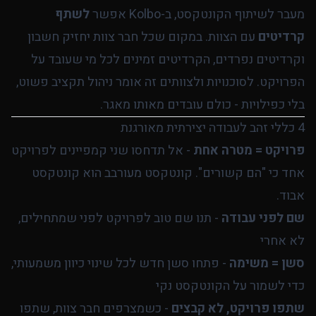
מעבר לשיתוף הקונטקסט, ב-Kolbo אפשר
לשתף
קרדיטים
עם הצוות. במקום שכל חבר צוות יחזיק חשבון
וקרדיטים נפרדים, הקרדיטים זמינים לכל מי שעובד על
הפרויקט. לסוכנויות ולצוותים זה אומר ניהול תקציב פשוט,
בלי כפילויות - כולם עובדים מאותו מאגר.
4 כללי זהב לעבודה יצירתית מאורגנת
פרויקט = מטרה אחת
- אל תדחסו שני קמפיינים לפרויקט
אחד כי "הם קשורים". קונטקסט מעורבב הוא קונטקסט
אבוד.
שם לפני עבודה
- תנו שם טוב לפרויקט לפני שמתחילים,
לא אחרי
סשן = משימה
- פתחו סשן חדש לכל שינוי כיוון משמעותי,
כדי לשמור על הקונטקסט נקי
שתפו פרויקט, לא קבצים
- כשמצרפים חבר צוות, שתפו