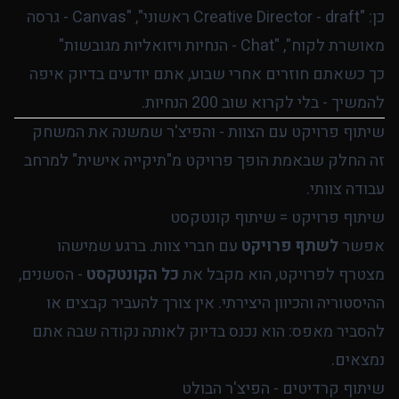
כן: "Creative Director - draft ראשוני", "Canvas - גרסה
מאושרת לקוח", "Chat - הנחיות ויזואליות מגובשות"
כך כשאתם חוזרים אחרי שבוע, אתם יודעים בדיוק איפה
להמשיך - בלי לקרוא שוב 200 הנחיות.
שיתוף פרויקט עם הצוות - והפיצ'ר שמשנה את המשחק
זה החלק שבאמת הופך פרויקט מ"תיקייה אישית" למרחב
עבודה צוותי.
שיתוף פרויקט = שיתוף קונטקסט
אפשר
לשתף פרויקט
עם חברי צוות. ברגע שמישהו
מצטרף לפרויקט, הוא מקבל את
כל הקונטקסט
- הסשנים,
ההיסטוריה והכיוון היצירתי. אין צורך להעביר קבצים או
להסביר מאפס: הוא נכנס בדיוק לאותה נקודה שבה אתם
נמצאים.
שיתוף קרדיטים - הפיצ'ר הבולט