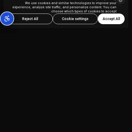
We use cookies and similar technologies to improve your
experience, analyze site traffic, and personalize content. You can
choose which types of cookies to accept.
Accept All
Reject All
Cookie settings
פלטפורמת יצירת תוכן מבוססת AI הכל-באחד,
המיועדת ליוצרי תוכן ולסוכנויות שיווק.
מוצרים
החברה
Kolbo Studio
מדיניות פרטיות
Kolbo Code
תנאי שירות