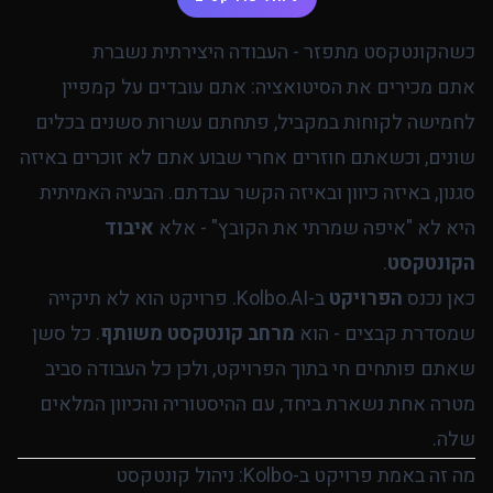
כשהקונטקסט מתפזר - העבודה היצירתית נשברת
אתם מכירים את הסיטואציה: אתם עובדים על קמפיין
לחמישה לקוחות במקביל, פתחתם עשרות סשנים בכלים
שונים, וכשאתם חוזרים אחרי שבוע אתם לא זוכרים באיזה
סגנון, באיזה כיוון ובאיזה הקשר עבדתם. הבעיה האמיתית
היא לא "איפה שמרתי את הקובץ" - אלא
איבוד
הקונטקסט
.
כאן נכנס
הפרויקט
ב-Kolbo.AI. פרויקט הוא לא תיקייה
שמסדרת קבצים - הוא
מרחב קונטקסט משותף
. כל סשן
שאתם פותחים חי בתוך הפרויקט, ולכן כל העבודה סביב
מטרה אחת נשארת ביחד, עם ההיסטוריה והכיוון המלאים
שלה.
מה זה באמת פרויקט ב-Kolbo: ניהול קונטקסט