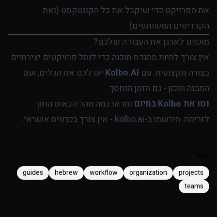
את הפרויקט כדי שיקבל את כל הקונטקסט (ואת
הקרדיטים המשותפים)
מוכנים לארגן את העבודה שלכם?
אין צורך להיות מהנדס תוכנה כדי לנהל פרויקטים יצירתיים
בצורה מקצועית. עם
Kolbo.AI
יש לכם את הכלים, ועם
המבנה הנכון - גם הזמן הנחסך.
נסו את Kolbo בחינם
ותראו כמה מהר הכאוס הופך
לזרימה. הירשמו ב-
kolbo.ai
- אין צורך בכרטיס אשראי.
Tags
guides
hebrew
workflow
organization
projects
teams