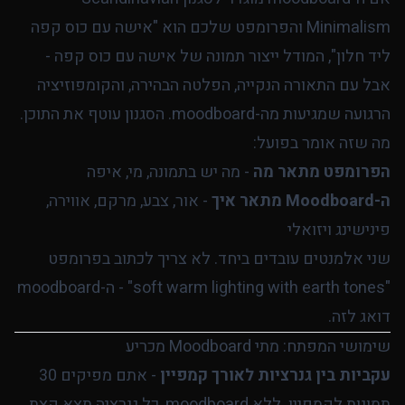
Minimalism והפרומפט שלכם הוא "אישה עם כוס קפה
ליד חלון", המודל ייצור תמונה של אישה עם כוס קפה -
אבל עם התאורה הנקייה, הפלטה הבהירה, והקומפוזיציה
הרגועה שמגיעות מה-moodboard. הסגנון עוטף את התוכן.
מה שזה אומר בפועל:
הפרומפט מתאר מה
- מה יש בתמונה, מי, איפה
ה-Moodboard מתאר איך
- אור, צבע, מרקם, אווירה,
פינישינג ויזואלי
שני אלמנטים עובדים ביחד. לא צריך לכתוב בפרומפט
"soft warm lighting with earth tones" - ה-moodboard
דואג לזה.
שימושי המפתח: מתי Moodboard מכריע
עקביות בין גנרציות לאורך קמפיין
- אתם מפיקים 30
תמונות לקמפיין. ללא moodboard, כל גנרציה תצא קצת