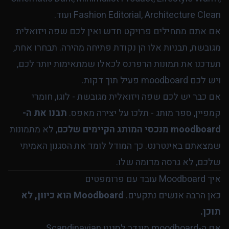
Fashion Editorial, Architecture Clean ועוד.
אם אתם מתחילים פרויקט חדש ואין לכם שפה ויזואלית
מגובשת, תבניות אלו הן נקודת פתיחה מהירה. תבחרו אחת,
תעדכנו את תמונות הרפרנס לכאלו שמתאימות יותר לכם,
ויש לכם moodboard פעיל תוך דקות.
אם כבר יש לכם שפה ויזואלית מגובשת - לוגו, חומרי
קמפיין, ספר מותג - תלכו על יצירה מאפס.
תבנו את ה-
moodboard מנכסי המותג הקיימים שלכם
, לא מתמונות
שמצאתם באינטרנט. כך המודל לומד את הסגנון האמיתי
שלכם, לא גרסה מדומה שלו.
איך Moodboard עובד עם פרומפטים
כאן הרבה אנשים נתקעים.
Moodboard הוא כיוון, לא
תוכן.
אם ה-moodboard מוגדר לסגנון Scandinavian