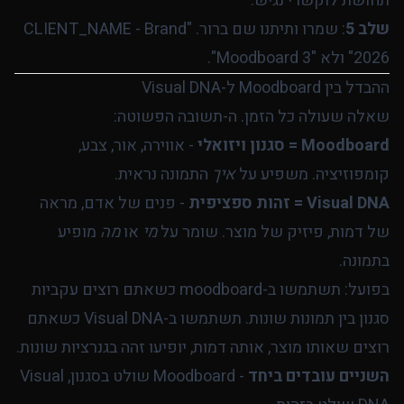
תחושת לוקשרי נגיש."
שלב 5
: שמרו ותיתנו שם ברור. "CLIENT_NAME - Brand
2026" ולא "Moodboard 3".
ההבדל בין Moodboard ל-Visual DNA
שאלה שעולה כל הזמן. ה-תשובה הפשוטה:
Moodboard = סגנון ויזואלי
- אווירה, אור, צבע,
קומפוזיציה. משפיע על
איך
התמונה נראית.
Visual DNA = זהות ספציפית
- פנים של אדם, מראה
של דמות, פיזיק של מוצר. שומר על
מי
או
מה
מופיע
בתמונה.
בפועל: תשתמשו ב-moodboard כשאתם רוצים עקביות
סגנון בין תמונות שונות. תשתמשו ב-Visual DNA כשאתם
רוצים שאותו מוצר, אותה דמות, יופיעו זהה בגנרציות שונות.
השניים עובדים ביחד
- Moodboard שולט בסגנון, Visual