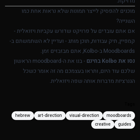
מדויקת.
מוכנים להפסיק לייצר תמונות שלא נראות אחת כמו
השנייה?
אם אתם עובדים על פרויקט שדורש עקביות ויזואלית -
קמפיין, תיק עבודות, תוכן מותג - ועדיין לא השתמשתם ב-
Moodboards ב-Kolbo, אתם מבזבזים זמן.
נסו את Kolbo בחינם
- בנו את ה-moodboard הראשון
שלכם עוד היום, ותראו בעצמכם מה זה אומר כשכל
הגנרציות מדברות אותה שפה ויזואלית.
Tags
hebrew
art-direction
visual-direction
moodboards
creative
guides