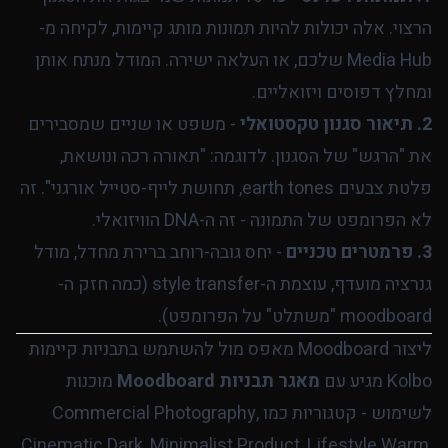
הרצוי. אלה יכולות להיות תמונות מותג קיימות, לקיחה מ-
Media Hub שלכם, או העלאה ישירה. המודל מנתח אותן
ומחלץ דפוסים ויזואליים.
2. תיאור סגנון טקסטואלי
- משפט או שניים שמסבירים
את "הרגש" של הסגנון. לדוגמה: "תאורה רכה ונושאת,
פלטת צבעים earth tones, תחושת לייף-סטייל אורגני". זה
לא הפרומפט של התמונה - זה ה-DNA הוויזואלי.
3. פרמטרים טכניים
- יחס גובה-רוחב ברירת מחדל, מודל
גנרציה מועדף, עוצמת ה-style transfer (כמה חזק ה-
moodboard "משתלט" על הפרומפט).
ליצור Moodboard מאפס מול להשתמש בתבניות קיימות
Kolbo מגיע עם
מאגר תבניות Moodboard
מוכנות
לשימוש - קטגוריות כמו Commercial Photography,
Cinematic Dark, Minimalist Product, Lifestyle Warm,