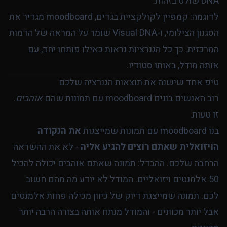
DNA שולט בזהות.
לדוגמה: קמפיין לקולקציית בגדים, moodboard מגדיר את
הסגנון הצילומי, ו-Visual DNA שומר על המראה של הדמות
המרכזית. כך כל הגנרציות נראות כאילו פותחו יחד, עם
אותה מודל, באותו סטודיו.
טיפ אחד שישנה את תוצאות הגנרציה שלכם
רוב האנשים בונים moodboard עם תמונות שהם
אוהבים
.
זו טעות.
בנו moodboard עם תמונות שמייצגות
את הנקודה
הויזואלית שאתם רוצים להגיע אליה
- לא את ההשראה
הרחבה שלכם. ההבדל: תמונה שאתם אוהבים יכולה להכיל
50 אלמנטים ויזואליים. המודל לא יודע מה מהם חשוב
לכם. תמונה שמייצגת דיוק של כיוון מכילה פחות אלמנטים
אבל יותר מכוונים - והמודל מנתח אותה בצורה הרבה יותר