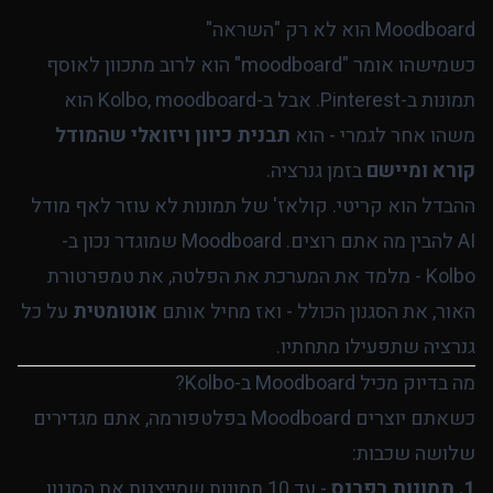
Moodboard הוא לא רק "השראה"
כשמישהו אומר "moodboard" הוא לרוב מתכוון לאוסף
תמונות ב-Pinterest. אבל ב-Kolbo, moodboard הוא
משהו אחר לגמרי - הוא
תבנית כיוון ויזואלי שהמודל
קורא ומיישם
בזמן גנרציה.
ההבדל הוא קריטי. קולאז' של תמונות לא עוזר לאף מודל
AI להבין מה אתם רוצים. Moodboard שמוגדר נכון ב-
Kolbo - מלמד את המערכת את הפלטה, את טמפרטורת
האור, את הסגנון הכולל - ואז מחיל אותם
אוטומטית
על כל
גנרציה שתפעילו מתחתיו.
מה בדיוק מכיל Moodboard ב-Kolbo?
כשאתם יוצרים Moodboard בפלטפורמה, אתם מגדירים
שלושה שכבות:
1. תמונות רפרנס
- עד 10 תמונות שמייצגות את הסגנון