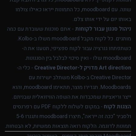
שונה. עם moodboard, כל התמונות ייראו כאילו צולמו
באותו יום על ידי אותו צלם.
ניהול סגנון עבור לקוחות
- אתם סוכנות שעובדת עם כמה
מותגים. כל לקוח מקבל moodboard משלו ב-Kolbo.
כשתפתחו גנרציה עבור לקוח ספציפי, תטענו את ה-
moodboard שלו - ואין סיכוי לבלבל בין הסגנונות.
Art direction מדויק ל-Creative Director
- כלי ה-
Creative Director ב-Kolbo משתלב ישירות עם
Moodboards. תגדירו מוצר, תתאימו moodboard, והוא
ייצר וריאציות שמכבדות את השפה הוויזואלית שבניתם.
הצגות לקוח
- במקום לשלוח ללקוח PDF עם רפרנסים
ולסביר "ככה זה ייראה", תיצרו moodboard ותגנרו 5-6
תמונות לדוגמה. הלקוח רואה תוצאות ממשיות, לא הבטחות.