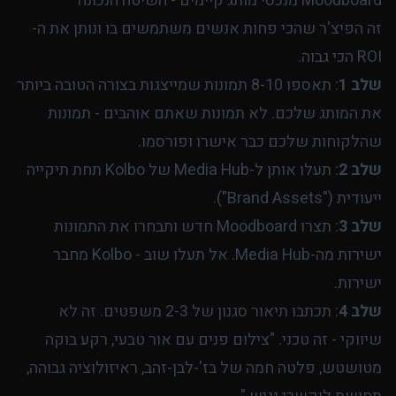
Moodboard מנכסי מותג קיימים - השיטה הנכונה
זה הפיצ'ר שהכי פחות אנשים משתמשים בו ונותן את ה-
ROI הכי גבוה.
שלב 1
: תאספו 8-10 תמונות שמייצגות בצורה הטובה ביותר
את המותג שלכם. לא תמונות שאתם אוהבים - תמונות
שהלקוחות שלכם כבר אישרו ופורסמו.
שלב 2
: תעלו אותן ל-Media Hub של Kolbo תחת תיקייה
ייעודית ("Brand Assets").
שלב 3
: תצרו Moodboard חדש ותבחרו את התמונות
ישירות מה-Media Hub. אל תעלו שוב - Kolbo מחבר
ישירות.
שלב 4
: תכתבו תיאור סגנון של 2-3 משפטים. זה לא
שיווקי - זה טכני. "צילום פנים עם אור טבעי, רקע בוקה
מטושטש, פלטה חמה של בז'-לבן-זהב, ראיזולוציה גבוהה,