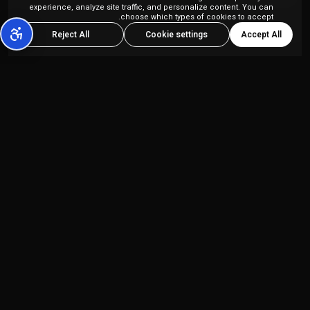
experience, analyze site traffic, and personalize content. You can
choose which types of cookies to accept.
Accept All
Reject All
Cookie settings
פלטפורמת יצירת תוכן מבוססת AI הכל-באחד,
המיועדת ליוצרי תוכן ולסוכנויות שיווק.
מוצרים
החברה
Kolbo Studio
מדיניות פרטיות
Kolbo Code
תנאי שירות
Developer API
הצהרת נגישות