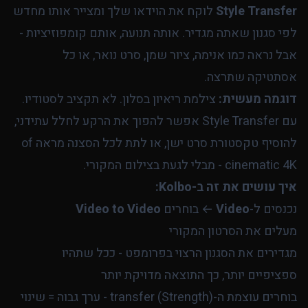
Style Transfer
לוקח את הוידאו שלך ומצייר אותו מחדש
לפי סגנון שאתה מגדיר. אותה תנועה, אותם קומפוזיציות -
אבל נראה כמו אנימה, ציור שמן, סרט נואר, או כל
אסתטיקה שתרצה.
דוגמה מעשית:
צילמת ריאיון בסלון. לא תקציב לסטודיו.
עם Style Transfer אפשר להפוך את הרקע לחלל עתידני,
להוסיף טקסטורת סרט ישן, או לתת לכל הסצנה מראה of
cinematic 4K - מבלי לגעת בצילום המקורי.
איך עושים את זה ב-Kolbo:
נכנסים ל-
Video
← בוחרים
Video to Video
מעלים את הסרטון המקורי
מגדירים את הסגנון הרצוי בפרומפט - ככל שתהיו
ספציפיים יותר, כך התוצאה מדויקת יותר
בוחרים עוצמת ה-transfer (Strength) - ערך גבוה = שינוי