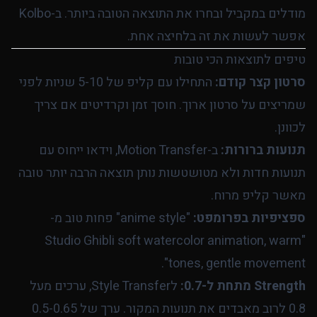
מודלים במקביל ובחרו את התוצאה הטובה ביותר. ב-Kolbo
אפשר לעשות את זה בלחיצה אחת.
טיפים לתוצאות הכי טובות
סרטון קצר קודם:
התחילו עם קליפ של 5-10 שניות לפני
שמריצים על סרטון ארוך. חוסך זמן וקרדיטים אם צריך
לכוונן.
תנועות ברורות:
ב-Motion Transfer, וידאו ייחוס עם
תנועות חדות ולא מטושטשות נותן תוצאה הרבה יותר טובה
מאשר קליפ מרוח.
ספציפיות בפרומפט:
"anime style" פחות טוב מ-
"Studio Ghibli soft watercolor animation, warm
tones, gentle movement".
Strength מתחת ל-0.7:
לStyle Transfer, ערכים מעל
0.8 לרוב מאבדים את תנועות המקור. ערך של 0.5-0.65