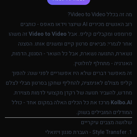
מה זה בכלל Video to Video?
רוב האנשים מכירים AI שיוצר וידאו מאפס - כותבים
פרומפט ומקבלים קליפ. אבל
Video to Video
זה משהו
אחר לגמרי: מביאים סרטון קיים ומשנים אותו. הסצנה
נשארת, התנועה נשארת, אבל כל השאר - הסגנון, הדמות,
האנרגיה - מתחלף לחלוטין.
זה מאפשר דברים שלא היו אפשריים לפני שנה: להפוך
קליפ מצולם לאנימציה, להחליף שחקן בסרטון מבלי לצלם
מחדש, להעביר תנועה של רקדן מקצועי לדמות מצוירת.
Kolbo.AI
מרכז את כל הכלים האלה במקום אחד - כולל
המודלים המובילים בשוק.
שלושה מצבים עיקריים
1. Style Transfer - העברת סגנון ויזואלי