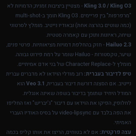
Kling 3.0 / Kling O3
- מצטיין ביציבות זמנית; הדמויות לא
"מרפרפות" בין פריימים. Kling O3 תומך ב-multi-shot
(כמה שוטים בהרצה אחת) ובאודיו נייטיב. מומלץ לסרטוני
שיחה, ראיונות ותוכן עם קאמרה סטטית.
Hailuo 2.3
- חזק בהחלפת דמויות מציאותיות. פרטי פנים,
שיער, טקסטורות - Hailuo שומר על רמת פירוט גבוהה.
מומלץ ל-Character Replace של בני אדם אמיתיים.
טיפ לדיבור בעברית:
רוב מודלי הוידאו לא מדברים עברית
נייטיב. אם הסצנה דורשת דיבור בעברית,
Veo 3.1
הוא
המודל היחיד שתומך בדיבור בשפה שאינה אנגלית.
לחלופין, הפיקו את הוידאו עם דיבור "ג'יבריש" ואז החליפו
את הפה בלבד עם video-lipsync על בסיס האודיו העברי
האמיתי.
עצה פרקטית:
אם לא בטוחים, הריצו את אותו קליפ בכמה