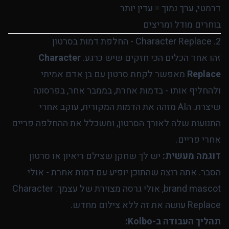
דרמטי, ערך נמוך = עדין יותר
בוחרים מודל ומריצים
2. Character Replace - החלפת דמות בסרטון
זהו אחד הכלים הכי חזקים שיש כרגע.
Character
Replace
מאפשר לקחת סרטון עם בן אדם אמיתי
ולהחליף אותו - בדמות אחרת, בממבר אחר, בפרסונה
שיצרת. הAI מזהה את הדמות המקורית, עוקב אחרי
התנועות שלה לאורך הסרטון, ומשכלל את ההחלפה פריים
אחרי פריים.
דוגמה מעשית:
יש לך שחקן שצילם ריאיון או סרטון
הסבר. אתה רוצה שהתוכן יופיע עם דמות אחרת - אולי
brand mascot, אולי גרסה מצוירת של עצמך. Character
Replace עושה את זה ללא צילום מחדש.
תהליך העבודה ב-Kolbo: