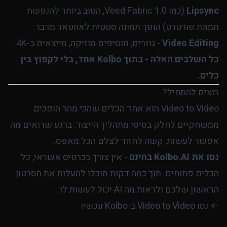
Lipsync
(כמו Veed Fabric 1.0, הטוב ביותר להנפשת
תמונת פורטרט) הופך תמונה סטטית לאווטאר מדבר.
Video Editing
- גוזרים, מוסיפים מוזיקה, מייצאים ב-4K.
כל השלבים האלה - בתוך Kolbo אחד, בלי לקפוץ בין
כלים.
רוצים להתחיל?
Video to Video הוא אחד הכלים שהכי מהר הופכים
ממשחקיים לחלק בסיסי מתהליך הייצור. ברגע שרואים מה
אפשר לעשות, קשה לחזור לצלם הכל מאפס.
נסו את Kolbo.AI בחינם
- אין צורך בכרטיס אשראי, כל
הכלים פתוחים. תוך כמה דקות תוכלו להעלות את הסרטון
הראשון שלכם ולראות מה AI יכול לעשות לו.
← נסו Video to Video ב-Kolbo עכשיו