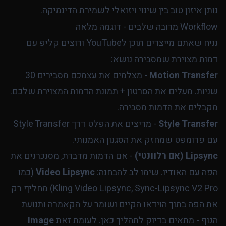
נותן איזון טוב בין שינוי ויזואלי לשמירת הדינמיקה.
Workflow מרובה שלבים - דוגמה מלאה
נניח שאתם מייצרים תוכן לYouTube ורוצים קליפ עם
דמות מצוירת שמסבירה נושא:
Motion Transfer
- מצלמים את עצמכם מסבירים 30
שניות. מעלים את הסרטון + תמונת הדמות המצוירת שלכם.
מקבלים את הדמות מסבירה.
Style Transfer
- מריצים את הפלט דרך Style Transfer
עם פרומפט שמחזק את הסגנון האמנותי.
Lipsync (אם רלוונטי)
- אם הדמות מדברת, מסנכרנים את
הפה עם האודיו. שימו לב להבחנה:
Video Lipsync
(כמו
Kling Video Lipsync, Sync-Lipsync V2 Pro) מחליף רק
את הפה בתוך הוידאו הקיים ושומר על הקאמרה ותנועת
הגוף - מתאים בדיוק לתהליך כאן. לעומת זאת
Image