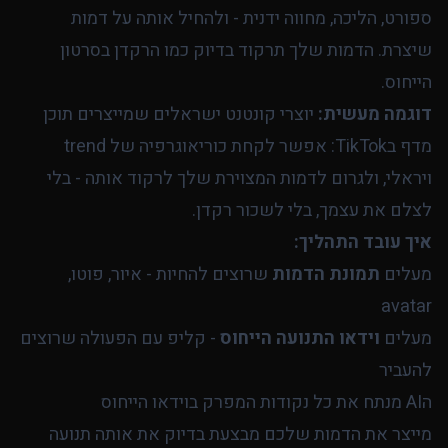
ספורט, הליכה, מחווה ידנית - ולהחיל אותה על דמות
שיצרת. הדמות שלך תרקוד בדיוק כמו הרקדן בסרטון
הייחוס.
דוגמה מעשית:
יוצרי קונטנט ישראלים שמייצרים תוכן
מדף בTikTok: אפשר לקחת כוריאוגרפיה של trend
ויראלי, ולגרום לדמות המצוירת שלך לרקוד אותה - בלי
לצלם את עצמך, בלי לשכור רקדן.
איך עובד התהליך:
מעלים
תמונת הדמות
שרוצים להחיות - איור, פוטו,
avatar
מעלים
וידאו התנועה הייחוס
- קליפ עם הפעולה שרוצים
להעביר
הAI מנתח את כל נקודות המפרק בוידאו הייחוס
מייצר את הדמות שלכם מבצעת בדיוק את אותה תנועה