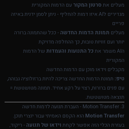
מעלים את
סרטון המקור
עם הדמות המקורית
מגדירים לAI איזו דמות להחליף - ניתן לסמן ידנית באיזה
פריים
מעלים
תמונת הדמות החדשה
- ככל שהתמונה ברורה
יותר ועם זוויות טובות, כך ההחלפה מדויקת
הAI משמר את
כל התנועות והעמדות
של הדמות
המקורית
מקבלים וידאו מוכן עם הדמות החדשה
טיפ:
תמונת הדמות החדשה צריכה להיות ברזולוציה גבוהה,
עם פנים ברורות, רצוי על רקע אחיד. תמונה מטושטשת =
תוצאה מטושטשת.
3. Motion Transfer - העברת תנועה לדמות חדשה
Motion Transfer
הוא הקסם האמיתי עבור יוצרי תוכן.
בעזרת הכלי הזה אפשר לקחת
וידאו של תנועה
- ריקוד,