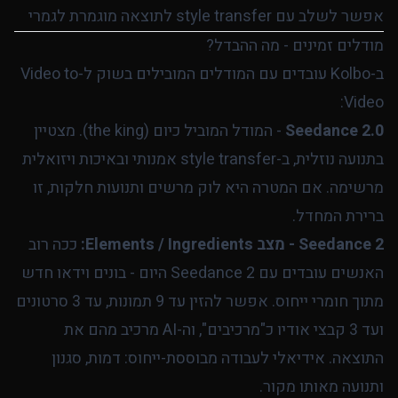
אפשר לשלב עם style transfer לתוצאה מוגמרת לגמרי
מודלים זמינים - מה ההבדל?
ב-Kolbo עובדים עם המודלים המובילים בשוק ל-Video to
Video:
Seedance 2.0
- המודל המוביל כיום (the king). מצטיין
בתנועה נוזלית, ב-style transfer אמנותי ובאיכות ויזואלית
מרשימה. אם המטרה היא לוק מרשים ותנועות חלקות, זו
ברירת המחדל.
Seedance 2 - מצב Elements / Ingredients:
ככה רוב
האנשים עובדים עם Seedance 2 היום - בונים וידאו חדש
מתוך חומרי ייחוס. אפשר להזין עד 9 תמונות, עד 3 סרטונים
ועד 3 קבצי אודיו כ"מרכיבים", וה-AI מרכיב מהם את
התוצאה. אידיאלי לעבודה מבוססת-ייחוס: דמות, סגנון
ותנועה מאותו מקור.