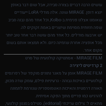
עושים הרבה דברים בצורה סבירה, אבל שום דבר באופן
יוצא דופן. MIRAGE שונה. אלה מודלי LoRA ייעודיים
שאומנו אצלנו פנימית ב-Kolbo, וכל אחד מהם נבנה סביב
שפה חזותית מסוימת שיוצרים באמת זקוקים לה.
יש ארבעה מודלים. כל אחד מהם עושה דבר אחד טוב יותר
מכל אופציה אחרת שזמינה כיום. ולא תמצאו אותם בשום
מקום אחר.
MIRAGE FILM - אסתטיקה קולנועית של סרט
2 קרדיטים ליצירה
MIRAGE FILM אומן על מאגר נתונים מוקפד של רפרנסים
קולנועיים באיכות גבוהה - גרעיניוּת פילם, עומק שדה מכוון,
תאורה דרמטית והאיכות האטמוספרית שגורמת לתמונה
להרגיש כמו פריים מתוך הפקה אמיתית.
מתאים ל: צילום עריכתי (editorial), סטילס בסגנון קולנועי,