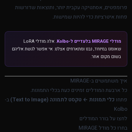
פרומפטים, אסתטיקה עקבית יותר, ותוצאות שדורשות
פחות איטרציות כדי להיות שמישות.
מודלי MIRAGE בלעדיים ל-Kolbo.
אלה מודלי LoRA
שאומנו במיוחד, נבנו ומתארחים אצלנו. אי אפשר לגשת אליהם
בשום מקום אחר.
איך משתמשים ב-MIRAGE
כל ארבעת המודלים זמינים כעת בכלי התמונות.
פתחו
כלי תמונות ← טקסט לתמונה (Text to Image)
ב-
Kolbo
לחצו על בורר המודלים
בחרו כל מודל MIRAGE