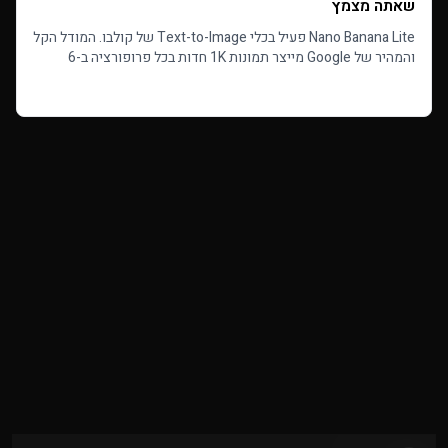
שאתה מצמץ
Nano Banana Lite פעיל בכלי Text-to-Image של קולבו. המודל הקל
והמהיר של Google מייצר תמונות 1K חדות בכל פרופורציה ב-6
קרדיטים לתמונה, עם תוצאות בכ-22 שניות.
Read more