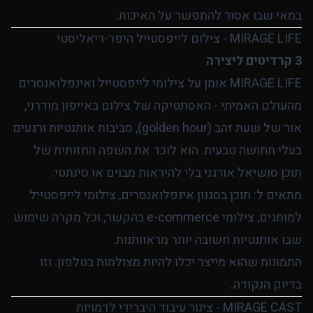
במאי שבו אסור להתפשר על האיכות.
MIRAGE LIFE - צילום לייפסטייל היפר-ריאליסטי
3 קרדיטים ליצירה
MIRAGE LIFE אומן על צילומי לייפסטייל ואינפלואנסרים
מהעולם האמיתי - האסתטיקה של צילום באייפון מודרני,
אור של שעת זהב (golden hour), סביבות אותנטיות ורגעים
בעלי תחושה טבעית. הוא לוכד את השפה החזותית של
תוכן סושיאל אורגני בלי להיראות מבוים או סינתטי.
מתאים ל: תוכן בסגנון אינפלואנסרים, צילומי לייפסטייל
למותגים, צילומי e-commerce בהקשר, וכל מקרה שימוש
שבו אותנטיות חשובה יותר מראוותנות.
התמונות שהוא מייצר יכלו להיות מצולמות בטלפון. וזו
בדיוק הנקודה.
MIRAGE CAST - צינור עיבוד היברידי לדמויות