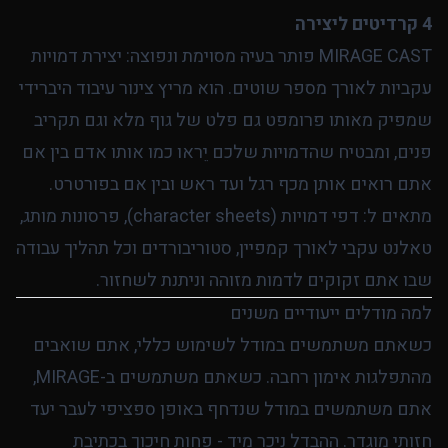
4 קרדיטים ליצירה
MIRAGE CAST פותר בעיה מסוימת ונפוצה: יצירת דמויות
עקביות לאורך מספר שוטים. הוא מריץ צינור עיבוד היברידי
שמפיק מאותו פרומפט גם פלט של גוף מלא וגם תקריב
פנים, ומבטיח שהדמויות שלכם יֵראו כמו אותו אדם בין אם
אתם רואים אותן מכף רגל ועד ראש ובין אם בפורטרט.
מתאים ל: דפי דמויות (character sheets), פרסונות מותג,
טאלנט עקבי לאורך קמפיין, סטוריבורדים וכל תהליך עבודה
שבו אתם זקוקים לדמות מזוהה וניתנת לשחזור.
למה מודלים ייעודיים משנים
כשאתם משתמשים במודל לשימוש כללי, אתם שואבים
מהתפלגות אימון רחבה. כשאתם משתמשים ב-MIRAGE,
אתם משתמשים במודל שנדחף באופן ספציפי לעבר יעד
חזותי מוגדר. ההבדל ניכר מיד - פחות חיכוך בכתיבת