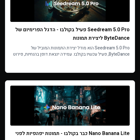
Seedream 5.0 Pro פעיל בקולבו - הדגל הפרימיום של
ByteDance ליצירת תמונות
Seedream 5.0 Pro הוא מודל יצירת התמונות המוביל של
ByteDance, פעיל עכשיו בקולבו. עמידה יוצאת דופן בהנחיות, פירוט
פוטורליסטי, עד 10 תמונות עיון, ורזולוציית 2K.
Read more
Nano Banana Lite כבר בקולבו - תמונות יפהפיות לפני